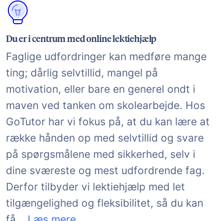
Du er i centrum med online lektiehjælp
Faglige udfordringer kan medføre mange
ting; dårlig selvtillid, mangel på
motivation, eller bare en generel ondt i
maven ved tanken om skolearbejde. Hos
GoTutor har vi fokus på, at du kan lære at
række hånden op med selvtillid og svare
på spørgsmålene med sikkerhed, selv i
dine sværeste og mest udfordrende fag.
Derfor tilbyder vi lektiehjælp med let
tilgængelighed og fleksibilitet, så du kan
gode oplevelser med læring.
få
...
Læs mere