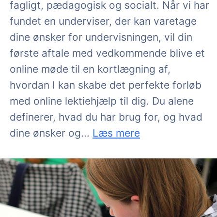
fagligt, pædagogisk og socialt. Når vi har
fundet en underviser, der kan varetage
dine ønsker for undervisningen, vil din
første aftale med vedkommende blive et
online møde til en kortlægning af,
hvordan I kan skabe det perfekte forløb
med online lektiehjælp til dig. Du alene
definerer, hvad du har brug for, og hvad
ambitioner er – og herfra vi
dine ønsker og
...
Læs mere