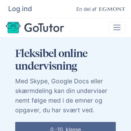
Log ind
Søg
En del af
Fleksibel online
Lektiehjælp
Eksamenshjælp
undervisning
Hjælp til ordblinde
Kundeudtalelser
Med Skype, Google Docs eller
Undervisere
skærmdeling kan din underviser
nemt følge med i de emner og
opgaver, du har svært ved.
0.-10. klasse