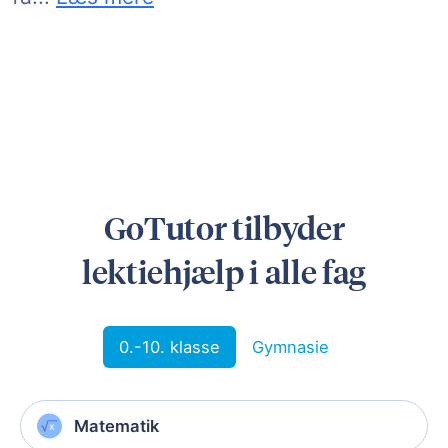
Vi står klar med undervisere, der er eksper
GoTutor tilbyder
lektiehjælp i alle fag
0.-10. klasse
Gymnasie
Matematik