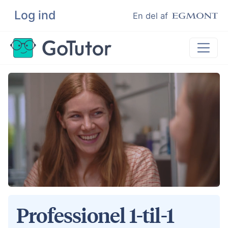
Log ind
Søg
En del af
Lektiehjælp
Eksamenshjælp
Hjælp til ordblinde
Kundeudtalelser
Undervisere
Professionel 1-til-1