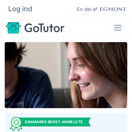
Log ind
Søg
En del af
Lektiehjælp
Eksamenshjælp
Hjælp til ordblinde
Kundeudtalelser
Undervisere
DANMARKS BEDST ANMELDTE