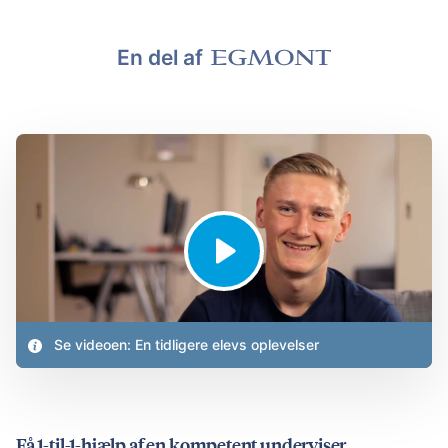
En del af
Se videoen: En tidligere elevs oplevelser
Få 1-til-1-hjælp af en kompetent underviser