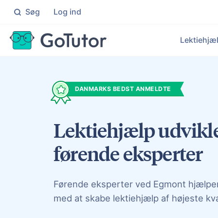
Søg
Log ind
Søg
Lektiehjæ
Folkeskolen
Ma
Individuel hjælp til elever i 0
Knæ
Le
DANMARKS BEDST ANMELDTE
Ek
Gymnasiet
Da
Målrettet hjælp til elever på
Få i
Hj
Lektiehjælp udvikle
Ku
En
Un
førende eksperter
Målr
Førende eksperter ved Egmont hjælpe
med at skabe lektiehjælp af højeste kva