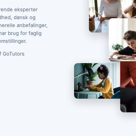
ørende eksperter
ndhed, dansk og
erelle anbefalinger,
har brug for faglig
mstillinger.
af GoTutors