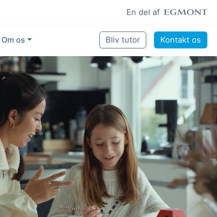
En del af
Om os
Bliv tutor
Kontakt os
Vores eksperter
Sikring af kvalitet
Pædagogisk grundlag
Skoler og kommuner
Job som lektiehjælper
Job som erfaren underviser