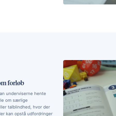
om forløb
kan underviserne hente
ale om særlige
ller talblindhed, hvor der
 der kan opstå udfordringer