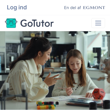
Log ind
Søg
En del af
Lektiehjælp
Eksamenshjælp
Hjælp til ordblinde
Kundeudtalelser
Undervisere