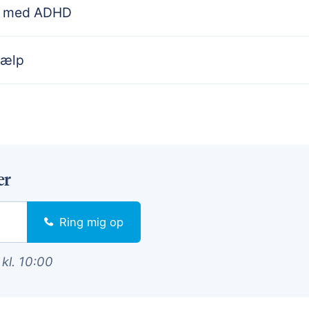
rn med ADHD
jælp
er
Ring mig op
 kl. 10:00