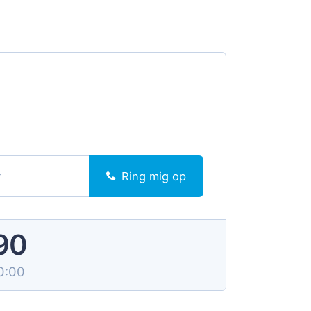
Ring mig op
 90
10:00