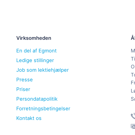
Virksomheden
Å
En del af Egmont
M
T
Ledige stillinger
O
Job som lektiehjælper
T
Presse
F
Priser
L
S
Persondatapolitik
Forretningsbetingelser
Kontakt os