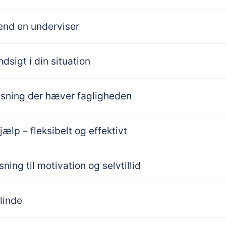
end en underviser
dsigt i din situation
isning der hæver fagligheden
jælp – fleksibelt og effektivt
ning til motivation og selvtillid
blinde