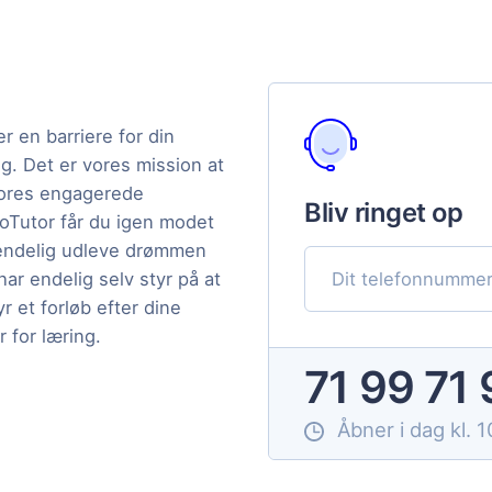
er en barriere for din
g. Det er vores mission at
 vores engagerede
Bliv ringet op
GoTutor får du igen modet
n endelig udleve drømmen
ar endelig selv styr på at
 et forløb efter dine
 for læring.
71 99 71
Åbner i dag kl. 