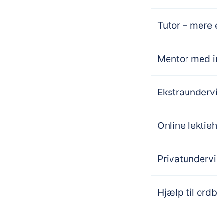
Tutor – mere 
Mentor med in
Ekstraunderv
Online lektieh
Privatundervis
Hjælp til ord