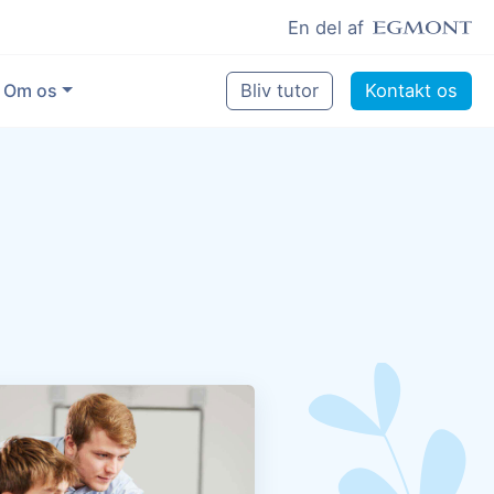
En del af
Om os
Bliv tutor
Kontakt os
Vores eksperter
Sikring af kvalitet
Pædagogisk grundlag
Skoler og kommuner
Job som lektiehjælper
Job som erfaren underviser