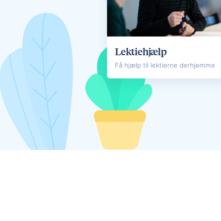
Lektiehjælp
Få hjælp til lektierne derhjemme