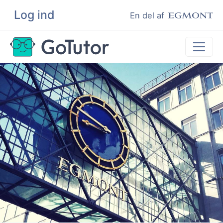
Log ind
Søg
En del af
Lektiehjælp
Eksamenshjælp
Hjælp til ordblinde
Kundeudtalelser
Undervisere