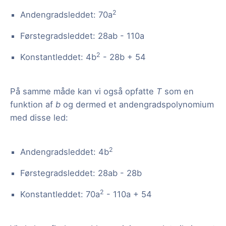
2
Andengradsleddet: 70a
Førstegradsleddet: 28ab - 110a
2
Konstantleddet: 4b
- 28b + 54
På samme måde kan vi også opfatte
T
som en
funktion af
b
og dermed et andengradspolynomium
med disse led:
2
Andengradsleddet: 4b
Førstegradsleddet: 28ab - 28b
2
Konstantleddet: 70a
- 110a + 54