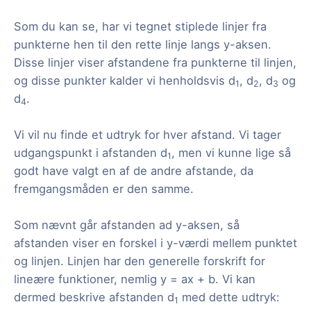
Som du kan se, har vi tegnet stiplede linjer fra
punkterne hen til den rette linje langs y-aksen.
Disse linjer viser afstandene fra punkterne til linjen,
og disse punkter kalder vi henholdsvis d
, d
, d
og
1
2
3
d
.
4
Vi vil nu finde et udtryk for hver afstand. Vi tager
udgangspunkt i afstanden d
, men vi kunne lige så
1
godt have valgt en af de andre afstande, da
fremgangsmåden er den samme.
Som nævnt går afstanden ad y-aksen, så
afstanden viser en forskel i y-værdi mellem punktet
og linjen. Linjen har den generelle forskrift for
lineære funktioner, nemlig y = ax + b. Vi kan
dermed beskrive afstanden d
med dette udtryk:
1