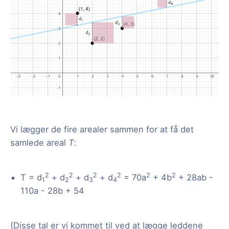
Vi lægger de fire arealer sammen for at få det
samlede areal
T
:
2
2
2
2
2
2
T = d
+ d
+ d
+ d
= 70a
+ 4b
+ 28ab -
1
2
3
4
110a - 28b + 54
(Disse tal er vi kommet til ved at lægge leddene