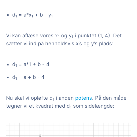
d
= a*x
+ b - y
1
1
1
Vi kan aflæse vores x
og y
i punktet (1, 4). Det
1
1
sætter vi ind på henholdsvis x’s og y’s plads:
d
= a*1 + b - 4
1
d
= a + b - 4
1
Nu skal vi opløfte d
i anden
potens
. På den måde
1
tegner vi et kvadrat med d
som sidelængde:
1