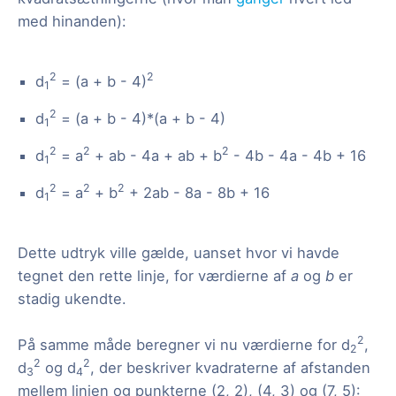
med hinanden):
2
2
d
= (a + b - 4)
1
2
d
= (a + b - 4)*(a + b - 4)
1
2
2
2
d
= a
+ ab - 4a + ab + b
- 4b - 4a - 4b + 16
1
2
2
2
d
= a
+ b
+ 2ab - 8a - 8b + 16
1
Dette udtryk ville gælde, uanset hvor vi havde
tegnet den rette linje, for værdierne af
a
og
b
er
stadig ukendte.
2
På samme måde beregner vi nu værdierne for d
,
2
2
2
d
og d
, der beskriver kvadraterne af afstanden
3
4
mellem linjen og punkterne (2, 2), (4, 3) og (7, 5):