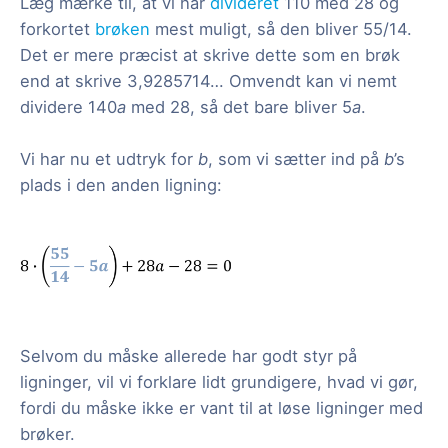
Læg mærke til, at vi har
divideret
110 med 28 og
forkortet
brøken
mest muligt, så den bliver 55/14.
Det er mere præcist at skrive dette som en brøk
end at skrive 3,9285714… Omvendt kan vi nemt
dividere 140
a
med 28, så det bare bliver 5
a
.
Vi har nu et udtryk for
b
, som vi sætter ind på
b
’s
plads i den anden ligning:
Selvom du måske allerede har godt styr på
ligninger, vil vi forklare lidt grundigere, hvad vi gør,
fordi du måske ikke er vant til at løse ligninger med
brøker.