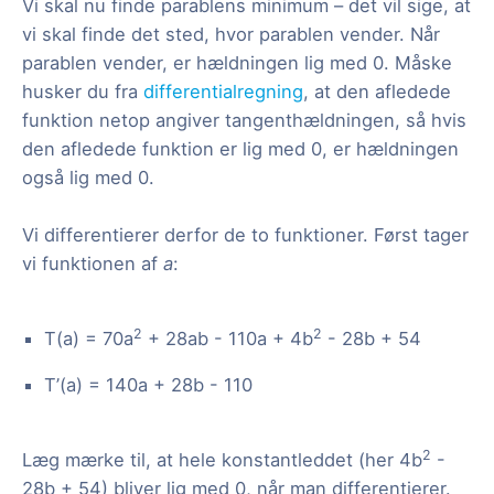
Vi skal nu finde parablens minimum – det vil sige, at
vi skal finde det sted, hvor parablen vender. Når
parablen vender, er hældningen lig med 0. Måske
husker du fra
differentialregning
, at den afledede
funktion netop angiver tangenthældningen, så hvis
den afledede funktion er lig med 0, er hældningen
også lig med 0.
Vi differentierer derfor de to funktioner. Først tager
vi funktionen af
a
:
2
2
T(a) = 70a
+ 28ab - 110a + 4b
- 28b + 54
T’(a) = 140a + 28b - 110
2
Læg mærke til, at hele konstantleddet (her 4b
-
28b + 54) bliver lig med 0, når man differentierer.