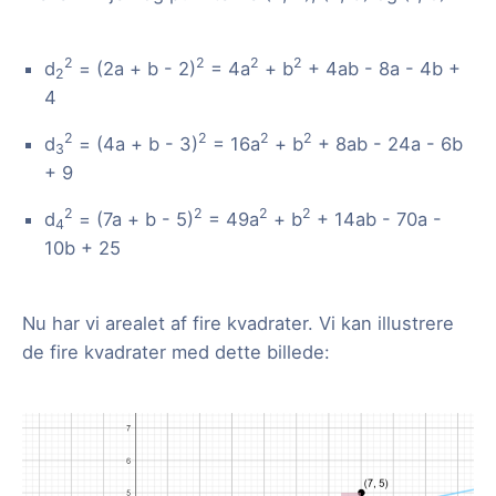
2
2
2
2
d
= (2a + b - 2)
= 4a
+ b
+ 4ab - 8a - 4b +
2
4
2
2
2
2
d
= (4a + b - 3)
= 16a
+ b
+ 8ab - 24a - 6b
3
+ 9
2
2
2
2
d
= (7a + b - 5)
= 49a
+ b
+ 14ab - 70a -
4
10b + 25
Nu har vi arealet af fire kvadrater. Vi kan illustrere
de fire kvadrater med dette billede: