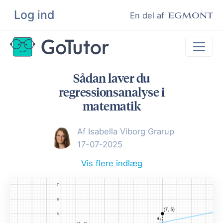
Log ind
Søg
En del af
Sådan laver du
Lektiehjælp
regressionsanalyse i
Eksamenshjælp
matematik
Hjælp til ordblinde
Af Isabella Viborg Grarup
Kundeudtalelser
17-07-2025
Undervisere
Vis flere indlæg