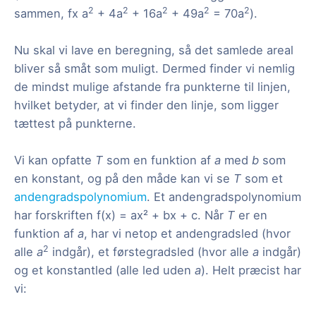
2
2
2
2
2
sammen, fx a
+ 4a
+ 16a
+ 49a
= 70a
).
Nu skal vi lave en beregning, så det samlede areal
bliver så småt som muligt. Dermed finder vi nemlig
de mindst mulige afstande fra punkterne til linjen,
hvilket betyder, at vi finder den linje, som ligger
tættest på punkterne.
Vi kan opfatte
T
som en funktion af
a
med
b
som
en konstant, og på den måde kan vi se
T
som et
andengradspolynomium
. Et andengradspolynomium
har forskriften f(x) = ax² + bx + c. Når
T
er en
funktion af
a
, har vi netop et andengradsled (hvor
2
alle
a
indgår), et førstegradsled (hvor alle
a
indgår)
og et konstantled (alle led uden
a
). Helt præcist har
vi: