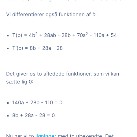
Vi differentierer også funktionen af
b
:
2
2
T(b) = 4b
+ 28ab - 28b + 70a
- 110a + 54
T’(b) = 8b + 28a - 28
Det giver os to afledede funktioner, som vi kan
sætte lig 0:
140a + 28b - 110 = 0
8b + 28a - 28 = 0
Nu har vi to
ligninger
med to ubekendte. Det