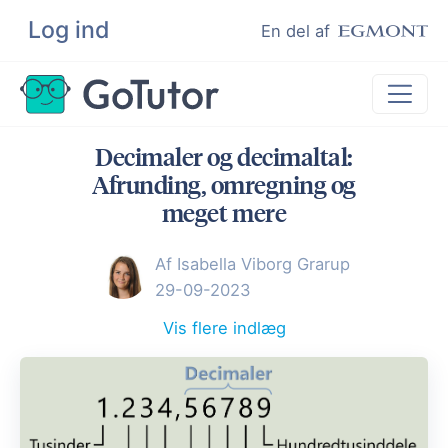
Log ind
Søg
En del af
Decimaler og decimaltal:
Lektiehjælp
Afrunding, omregning og
Eksamenshjælp
meget mere
Hjælp til ordblinde
Af Isabella Viborg Grarup
Kundeudtalelser
29-09-2023
Undervisere
Vis flere indlæg