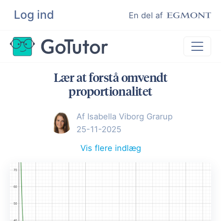
Log ind
Søg
En del af
Lær at forstå omvendt
Lektiehjælp
proportionalitet
Eksamenshjælp
Af Isabella Viborg Grarup
Hjælp til ordblinde
25-11-2025
Kundeudtalelser
Vis flere indlæg
Undervisere