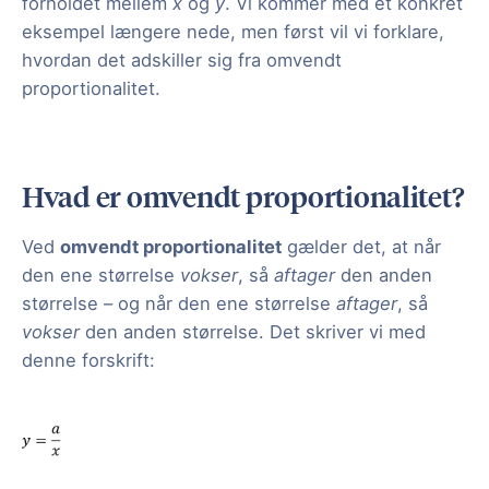
forholdet mellem
x
og
y
. Vi kommer med et konkret
eksempel længere nede, men først vil vi forklare,
hvordan det adskiller sig fra omvendt
proportionalitet.
Hvad er omvendt proportionalitet?
Ved
omvendt proportionalitet
gælder det, at når
den ene størrelse
vokser
, så
aftager
den anden
størrelse – og når den ene størrelse
aftager
, så
vokser
den anden størrelse. Det skriver vi med
denne forskrift: