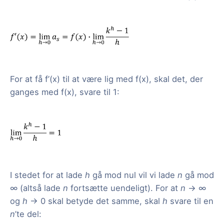
For at få f’(x) til at være lig med f(x), skal det, der
ganges med f(x), svare til 1:
I stedet for at lade
h
gå mod nul vil vi lade
n
gå mod
∞ (altså lade
n
fortsætte uendeligt). For at
n
→ ∞
og
h
→ 0 skal betyde det samme, skal
h
svare til en
n
’te del: