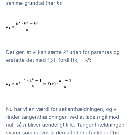
samme grundtal (her
k
):
Det gør, at vi kan sætte
kˣ
uden for parentes og
erstatte det med f(x), fordi f(x) = kˣ:
Nu har vi en værdi for sekanthældningen, og vi
finder tangenthældningen ved at lade
h
gå mod
nul, så
h
bliver uendeligt lille. Tangenthældningen
svarer som nævnt til den afledede funktion f’(x).