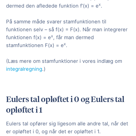
x
dermed den afledede funktion f’(x) = e
.
På samme måde svarer stamfunktionen til
funktionen selv – så f(x) = F(x). Når man integrerer
x
funktionen f(x) = e
, får man dermed
x
stamfunktionen F(x) = e
.
(Læs mere om stamfunktioner i vores indlæg om
integralregning
.)
Eulers tal opløftet i 0 og Eulers tal
opløftet i 1
Eulers tal opfører sig ligesom alle andre tal, når det
er opløftet i 0, og når det er opløftet i 1.