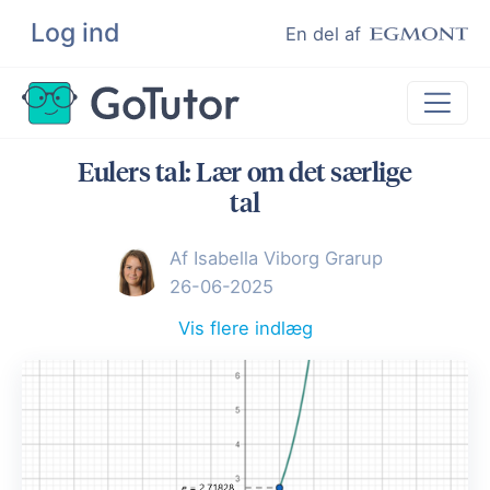
Log ind
Søg
En del af
Eulers tal: Lær om det særlige
Lektiehjælp
tal
Eksamenshjælp
Af Isabella Viborg Grarup
Hjælp til ordblinde
26-06-2025
Kundeudtalelser
Vis flere indlæg
Undervisere