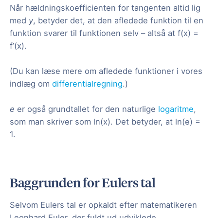
Når hældningskoefficienten for tangenten altid lig
med
y
, betyder det, at den afledede funktion til en
funktion svarer til funktionen selv – altså at f(x) =
f’(x).
(Du kan læse mere om afledede funktioner i vores
indlæg om
differentialregning
.)
e
er også grundtallet for den naturlige
logaritme
,
som man skriver som ln(x). Det betyder, at ln(e) =
1.
Baggrunden for Eulers tal
Selvom Eulers tal er opkaldt efter matematikeren
Leonhard Euler, der fuldt ud udviklede