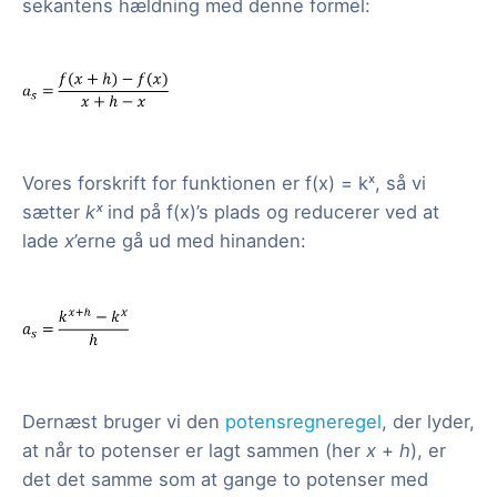
sekantens hældning med denne formel:
Vores forskrift for funktionen er f(x) = kˣ, så vi
sætter
kˣ
ind på f(x)’s plads og reducerer ved at
lade
x
’erne gå ud med hinanden:
Dernæst bruger vi den
potensregneregel
, der lyder,
at når to potenser er lagt sammen (her
x
+
h
), er
det det samme som at gange to potenser med