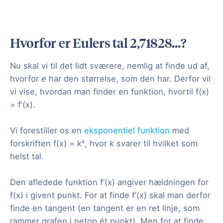
Hvorfor er Eulers tal 2,71828…?
Nu skal vi til det lidt sværere, nemlig at finde ud af,
hvorfor
e
har den størrelse, som den har. Derfor vil
vi vise, hvordan man finder en funktion, hvortil f(x)
= f’(x).
Vi forestiller os en
eksponentiel funktion
med
forskriften f(x) = kˣ, hvor
k
svarer til hvilket som
helst tal.
Den afledede funktion f’(x) angiver hældningen for
f(x) i givent punkt. For at finde f’(x) skal man derfor
finde en tangent (en tangent er en ret linje, som
rammer grafen i netop ét punkt). Men for at finde