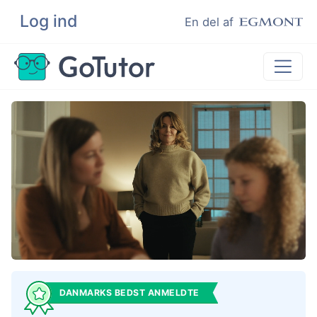
Log ind
Søg
En del af
Lektiehjælp
Eksamenshjælp
Hjælp til ordblinde
Kundeudtalelser
Undervisere
DANMARKS BEDST ANMELDTE