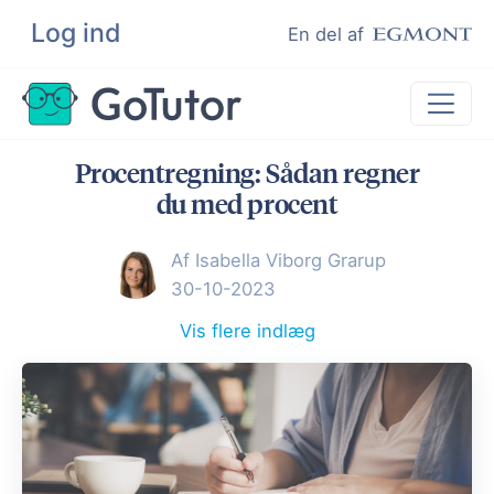
Log ind
Søg
En del af
Procentregning: Sådan regner
Lektiehjælp
du med procent
Eksamenshjælp
Af Isabella Viborg Grarup
Hjælp til ordblinde
30-10-2023
Kundeudtalelser
Vis flere indlæg
Undervisere