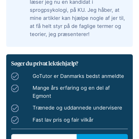
læser jeg nu en kandidat i
sprogpsykologi, på KU. Jeg håber, at
mine artikler kan hjælpe nogle af jer til,
at få helt styr på de faglige termer og
teorier, jeg præsenterer!
Søger du privat lektiehjælp?
GoTutor er Danmarks bedst anmeldte
Mange års erfaring og en del af
Egmont
Trænede og uddannede undervisere
Fast lav pris og fair vilkår