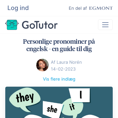
Log ind
Søg
En del af
Personlige pronominer på
Lektiehjælp
engelsk - en guide til dig
Eksamenshjælp
Af Laura Norén
Hjælp til ordblinde
14-02-2023
Kundeudtalelser
Vis flere indlæg
Undervisere