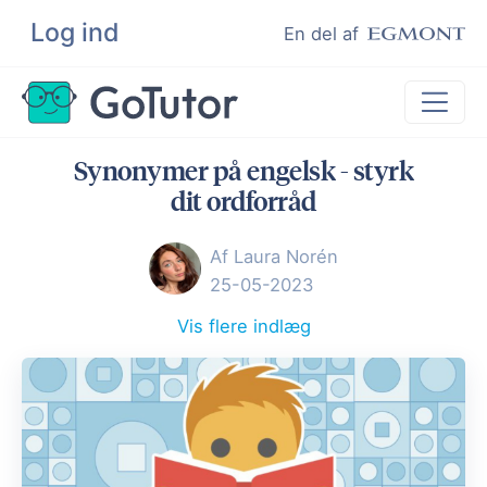
Log ind
Søg
En del af
Synonymer på engelsk - styrk
Lektiehjælp
dit ordforråd
Eksamenshjælp
Af Laura Norén
Hjælp til ordblinde
25-05-2023
Kundeudtalelser
Vis flere indlæg
Undervisere