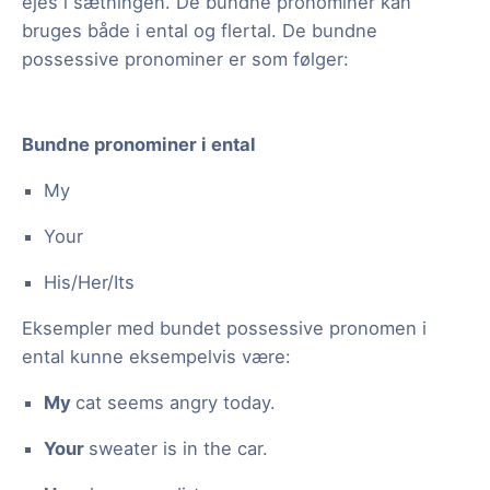
ejes i sætningen. De bundne pronominer kan
bruges både i ental og flertal. De bundne
possessive pronominer er som følger:
Bundne pronominer i ental
My
Your
His/Her/Its
Eksempler med bundet possessive pronomen i
ental kunne eksempelvis være:
My
cat seems angry today.
Your
sweater is in the car.