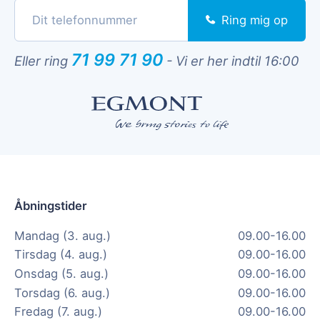
Ring mig op
71 99 71 90
Eller ring
-
Vi er her indtil 16:00
Åbningstider
Mandag (3. aug.)
09.00-16.00
Tirsdag (4. aug.)
09.00-16.00
Onsdag (5. aug.)
09.00-16.00
Torsdag (6. aug.)
09.00-16.00
Fredag (7. aug.)
09.00-16.00