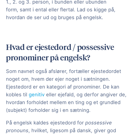
1., 2. og 3. person, i bunden eller ubunden
form, samt i ental eller flertal. Lad os kigge på,
hvordan de ser ud og bruges på engelsk.
Hvad er ejestedord / possessive
pronominer på engelsk?
Som navnet også afslører, fortæller ejestedordet
noget om, hvem der ejer noget i sætningen.
Ejestedord er en kategori af pronominer. De kan
kobles til
genitiv
eller ejefald, og derfor angiver de,
hvordan forholdet mellem en ting og et grundled
(subjekt) forholder sig i en sætning.
På engelsk kaldes ejestedord for
possessive
pronouns
, hvilket, ligesom på dansk, giver god