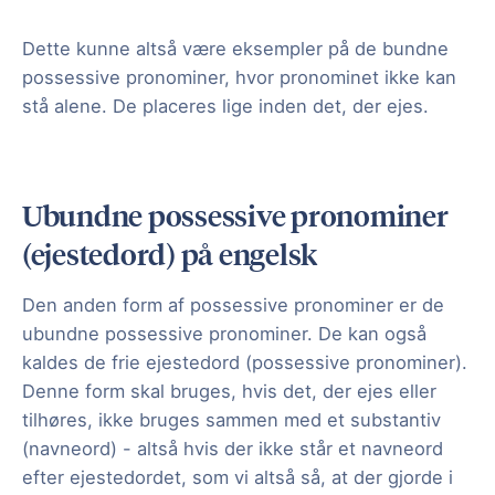
Dette kunne altså være eksempler på de bundne
possessive pronominer, hvor pronominet ikke kan
stå alene. De placeres lige inden det, der ejes.
Ubundne possessive pronominer
(ejestedord) på engelsk
Den anden form af possessive pronominer er de
ubundne possessive pronominer. De kan også
kaldes de frie ejestedord (possessive pronominer).
Denne form skal bruges, hvis det, der ejes eller
tilhøres, ikke bruges sammen med et substantiv
(navneord) - altså hvis der ikke står et navneord
efter ejestedordet, som vi altså så, at der gjorde i