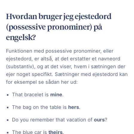
Hvordan bruger jeg ejestedord
(possessive pronominer) på
engelsk?
Funktionen med possessive pronominer, eller
ejestedord, er altså, at det erstatter et navneord
(substantiv), og at det viser, hvem i sætningen der
ejer noget specifikt. Sætninger med ejestedord kan
for eksempel se sådan her ud:
That bracelet is
mine
.
The bag on the table is
hers
.
Do you remember that vacation of
ours
?
The blue car is
theirs
.