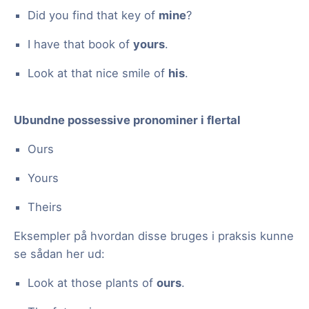
Did you find that key of
mine
?
I have that book of
yours
.
Look at that nice smile of
his
.
Ubundne possessive pronominer i flertal
Ours
Yours
Theirs
Eksempler på hvordan disse bruges i praksis kunne
se sådan her ud:
Look at those plants of
ours
.