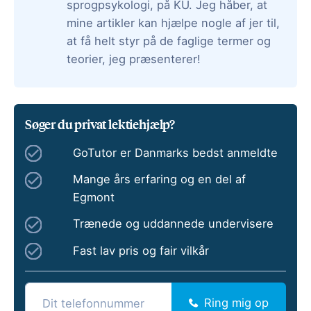
sprogpsykologi, på KU. Jeg håber, at
mine artikler kan hjælpe nogle af jer til,
at få helt styr på de faglige termer og
teorier, jeg præsenterer!
Søger du privat lektiehjælp?
GoTutor er Danmarks bedst anmeldte
Mange års erfaring og en del af
Egmont
Trænede og uddannede undervisere
Fast lav pris og fair vilkår
Ring mig op