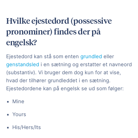
Hvilke ejestedord (possessive
pronominer) findes der på
engelsk?
Ejestedord kan stå som enten
grundled
eller
genstandsled
i en sætning og erstatter et navneord
(substantiv). Vi bruger dem dog kun for at vise,
hvad der tilhører grundleddet i en sætning.
Ejestedordene kan på engelsk se ud som følger:
Mine
Yours
His/Hers/Its