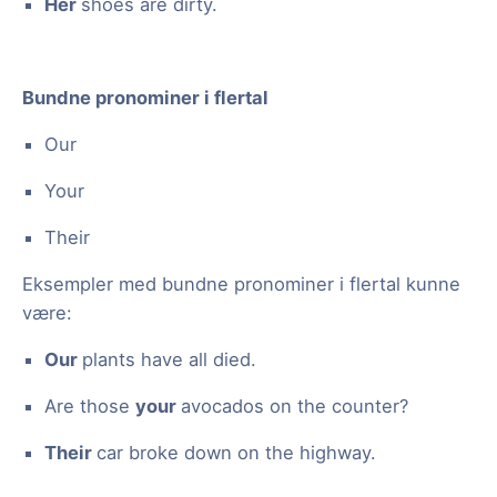
Her
shoes are dirty.
Bundne pronominer i flertal
Our
Your
Their
Eksempler med bundne pronominer i flertal kunne
være:
Our
plants have all died.
Are those
your
avocados on the counter?
Their
car broke down on the highway.