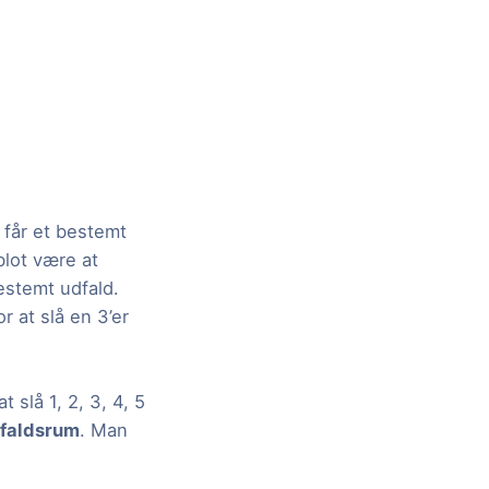
 får et bestemt
blot være at
estemt udfald.
 at slå en 3’er
 slå 1, 2, 3, 4, 5
faldsrum
. Man