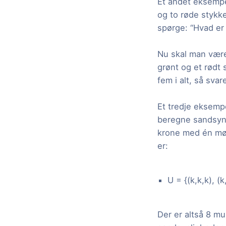
Et andet eksempel
og to røde stykk
spørge: “Hvad er 
Nu skal man være
grønt og et rødt s
fem i alt, så svar
Et tredje eksempe
beregne sandsynli
krone med én mønt
er:
U = {(k,k,k), (k
Der er altså 8 mu