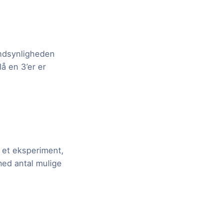
andsynligheden
lå en 3’er er
i et eksperiment,
med antal mulige