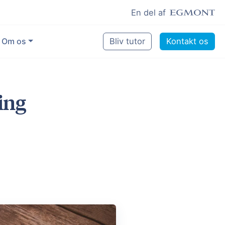
En del af
Om os
Bliv tutor
Kontakt os
Vores eksperter
ing
Sikring af kvalitet
Pædagogisk grundlag
Skoler og kommuner
Job som lektiehjælper
Job som erfaren underviser