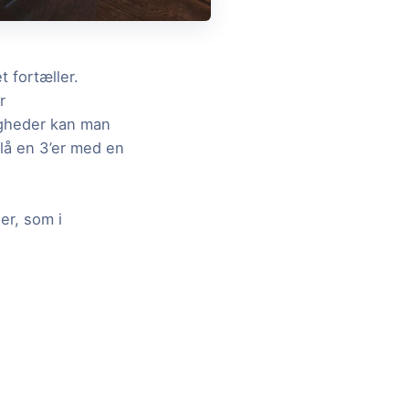
 fortæller.
r
igheder kan man
lå en 3’er med en
er, som i