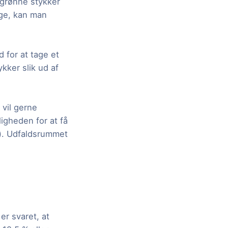
e grønne stykker
gge, kan man
 for at tage et
ykker slik ud af
 vil gerne
igheden for at få
t). Udfaldsrummet
er svaret, at