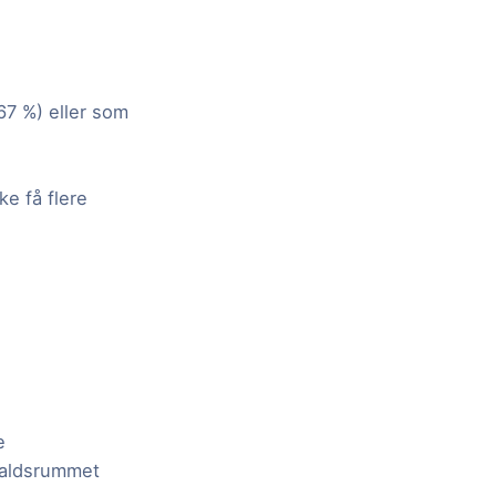
,67 %) eller som
ke få flere
e
dfaldsrummet