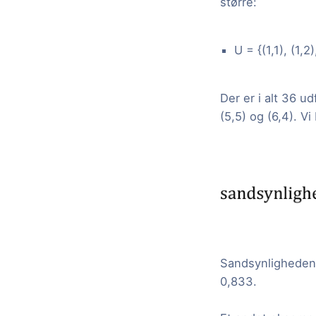
større:
U = {(1,1), (1,2),
Der er i alt 36 ud
(5,5) og (6,4). 
Sandsynligheden f
0,833.