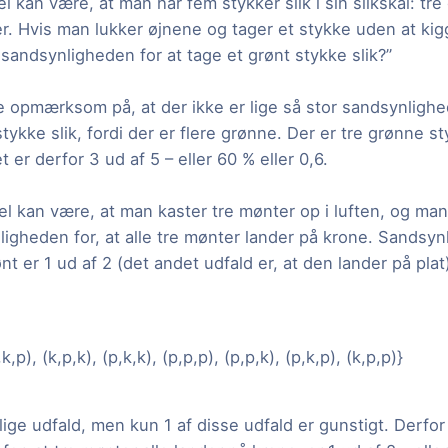
 kan være, at man har fem stykker slik i sin slikskål: tr
er. Hvis man lukker øjnene og tager et stykke uden at ki
sandsynligheden for at tage et grønt stykke slik?”
 opmærksom på, at der ikke er lige så stor sandsynlighed
tykke slik, fordi der er flere grønne. Der er tre grønne st
et er derfor 3 ud af 5 – eller 60 % eller 0,6.
l kan være, at man kaster tre mønter op i luften, og man
gheden for, at alle tre mønter lander på krone. Sandsynl
 er 1 ud af 2 (det andet udfald er, at den lander på pla
,k,p), (k,p,k), (p,k,k), (p,p,p), (p,p,k), (p,k,p), (k,p,p)}
lige udfald, men kun 1 af disse udfald er gunstigt. Derfor 