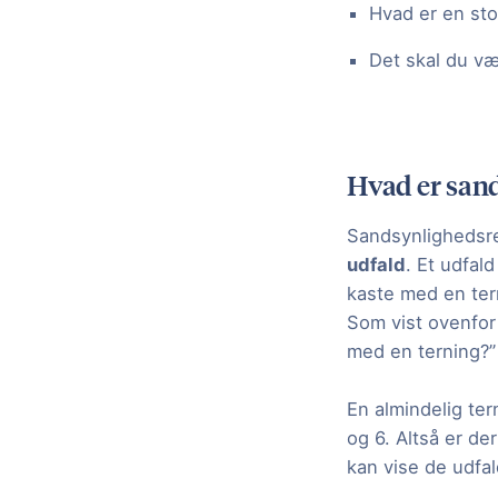
Hvad er en sto
Det skal du v
Hvad er san
Sandsynlighedsre
udfald
. Et udfal
kaste med en ter
Som vist ovenfor 
med en terning?”
En almindelig tern
og 6. Altså er de
kan vise de udfa