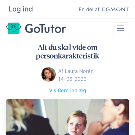
Log ind
Søg
En del af
Alt du skal vide om
Lektiehjælp
personkarakteristik
Eksamenshjælp
Af Laura Norén
Hjælp til ordblinde
14-06-2023
Kundeudtalelser
Vis flere indlæg
Undervisere