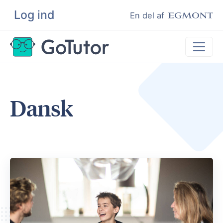
Log ind
Søg
En del af
Lektiehjælp
Dansk
Eksamenshjælp
Hjælp til ordblinde
Kundeudtalelser
Undervisere