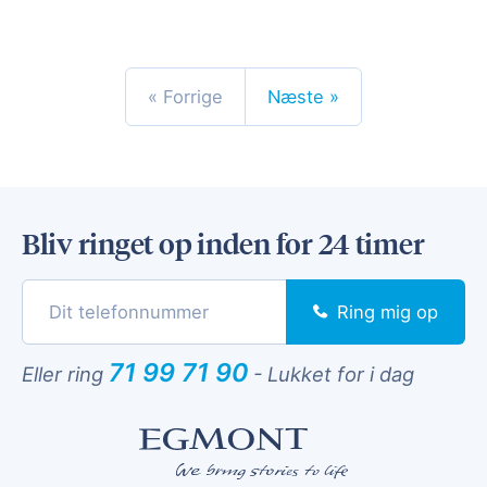
« Forrige
Næste »
Bliv ringet op inden for 24 timer
Ring mig op
71 99 71 90
Eller ring
-
Lukket for i dag