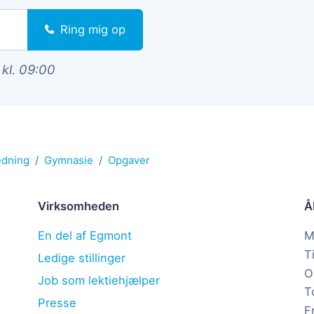
Ring mig op
 kl. 09:00
edning
Gymnasie
Opgaver
Virksomheden
Å
En del af Egmont
M
T
Ledige stillinger
O
Job som lektiehjælper
T
Presse
F