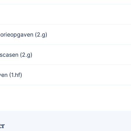
torieopgaven (2.g)
scasen (2.g)
en (1.hf)
er