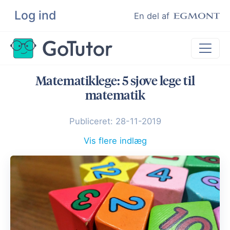
Log ind
Søg
En del af
Matematiklege: 5 sjove lege til
Lektiehjælp
matematik
Eksamenshjælp
Publiceret: 28-11-2019
Hjælp til ordblinde
Kundeudtalelser
Vis flere indlæg
Undervisere