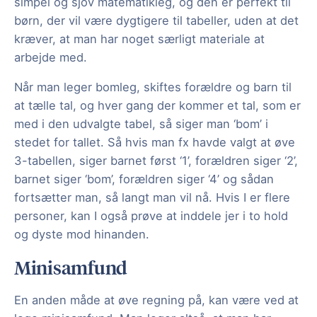
simpel og sjov matematikleg, og den er perfekt til
børn, der vil være dygtigere til tabeller, uden at det
kræver, at man har noget særligt materiale at
arbejde med.
Når man leger bomleg, skiftes forældre og barn til
at tælle tal, og hver gang der kommer et tal, som er
med i den udvalgte tabel, så siger man ‘bom’ i
stedet for tallet. Så hvis man fx havde valgt at øve
3-tabellen, siger barnet først ‘1’, forældren siger ‘2’,
barnet siger ‘bom’, forældren siger ‘4’ og sådan
fortsætter man, så langt man vil nå. Hvis I er flere
personer, kan I også prøve at inddele jer i to hold
og dyste mod hinanden.
Minisamfund
En anden måde at øve regning på, kan være ved at