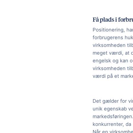
Få plads i for
Positionering, ha
forbrugerens huk
virksomheden til
meget værdi, at d
engelsk og kan ov
virksomheden til
værdi på et mark
Det gælder for v
unik egenskab ve
markedsføringen. 
konkurrenter, da
Når en virksomhe