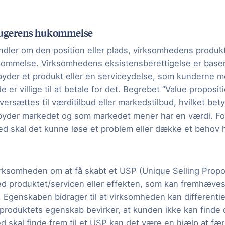
brugerens hukommelse
ndler om den position eller plads, virksomhedens produkt
ommelse. Virksomhedens eksistensberettigelse er baser
byder et produkt eller en serviceydelse, som kunderne m
e er villige til at betale for det. Begrebet ”Value proposi
ersættes til værditilbud eller markedstilbud, hvilket bet
byder markedet og som markedet mener har en værdi. For
ed skal det kunne løse et problem eller dække et behov
irksomheden om at få skabt et USP (Unique Selling Propos
d produktet/servicen eller effekten, som kan fremhæves
Egenskaben bidrager til at virksomheden kan differentier
 produktets egenskab bevirker, at kunden ikke kan finde 
d skal finde frem til et USP kan det være en hjælp at fæ