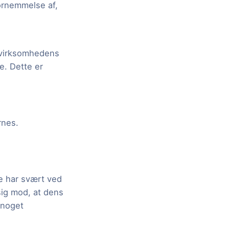
ornemmelse af,
 virksomhedens
. Dette er
rnes.
e har svært ved
ig mod, at dens
 noget