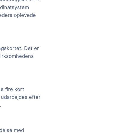
rdinatsystem
heders oplevede
gskortet. Det er
 virksomhedens
 fire kort
l udarbejdes efter
.
ndelse med