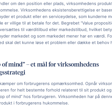
ndler om den position eller plads, virksomhedens produkt
ommelse. Virksomhedens eksistensberettigelse er baser
byder et produkt eller en serviceydelse, som kunderne m
e er villige til at betale for det. Begrebet ”Value proposi
ersættes til værditilbud eller markedstilbud, hvilket bet
byder markedet og som markedet mener har en værdi. For
ed skal det kunne løse et problem eller dække et behov
 of mind” – et mål for virksomhedens
gsstrategi
kæmper om forbrugerens opmærksomhed. Opnår virksom
ren for helt bestemte forhold relateret til sit produkt og t
”top of mind” hos forbrugeren. Virksomheden har på denn
 produkt i forbrugerens hukommelse.