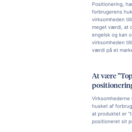
Positionering, ha
forbrugerens huk
virksomheden til
meget værdi, at d
engelsk og kan ov
virksomheden til
værdi på et mark
At være ”Top
positionerin
Virksomhederne 
husket af forbruge
at produktet er 
positioneret sit