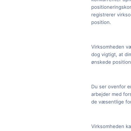
positioneringsko
registrerer virk
position.
Virksomheden væl
dog vigtigt, at d
ønskede position
Du ser ovenfor en
arbejder med fors
de væsentlige fo
Virksomheden kan