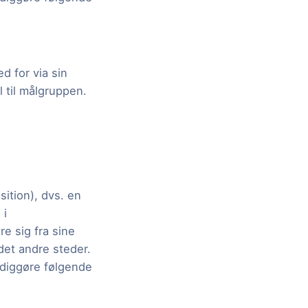
d for via sin
 til målgruppen.
ition), dvs. en
 i
re sig fra sine
det andre steder.
rdiggøre følgende