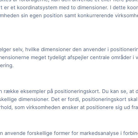
rt er et koordinatsystem med to dimensioner. I dette koo
somheden sin egen position samt konkurrerende virksom
ger selv, hvilke dimensioner den anvender i positionerin
imensionerne meget tydeligt afspejler centrale områder i
ering.
 række eksempler på positioneringskort. Du kan se, at de
kellige dimensioner. Det er fordi, positioneringskort ska
rhold, som virksomheden ønsker at positionere sig ud fra
 anvende forskellige former for markedsanalyse i forbi