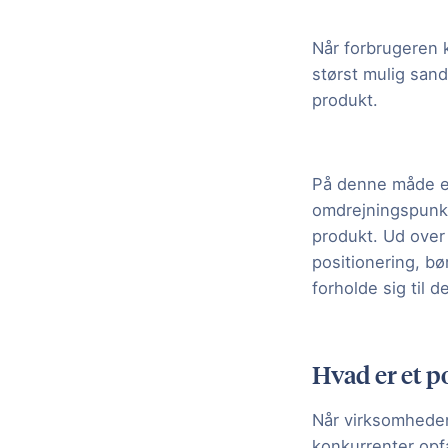
Når forbrugeren 
størst mulig sand
produkt.
På denne måde er
omdrejningspunkt
produkt. Ud over 
positionering, b
forholde sig til 
Hvad er et p
Når virksomheden
konkurrenter opfa