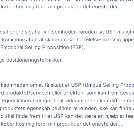
øber hos mig fordi mit produkt er det eneste der...
positionere sig, har virksomheden foruden sit USP mulighe
 kommunikation at skabe en særlig følelsesmæssig appel
motional Selling Proposition (ESP).
ge positioneringsteknikker
irksomheden om at få skabt et USP (Unique Selling Propos
d produktet/servicen eller effekten, som kan fremhæves
. Egenskaben bidrager til at virksomheden kan differentie
 produktets egenskab bevirker, at kunden ikke kan finde 
d skal finde frem til et USP kan det være en hjælp at fæ
øber hos mig fordi mit produkt er det eneste der....