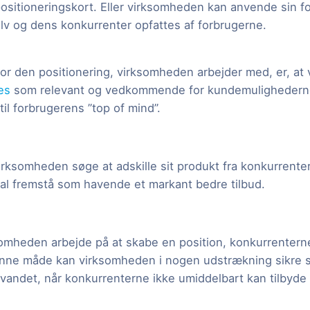
positioneringskort. Eller virksomheden kan anvende sin f
lv og dens konkurrenter opfattes af forbrugerne.
 den positionering, virksomheden arbejder med, er, at
es
som relevant og vedkommende for kundemulighederne
til forbrugerens ”top of mind”.
irksomheden søge at adskille sit produkt fra konkurrente
l fremstå som havende et markant bedre tilbud.
somheden arbejde på at skabe en position, konkurrentern
enne måde kan virksomheden i nogen udstrækning sikre s
dvandet, når konkurrenterne ikke umiddelbart kan tilbyde