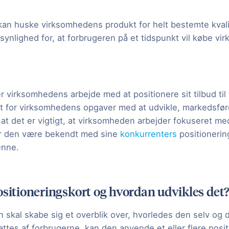
kan huske virksomhedens produkt for helt bestemte kvalit
synlighed for, at forbrugeren på et tidspunkt vil købe v
 virksomhedens arbejde med at positionere sit tilbud til
 for virksomhedens opgaver med at udvikle, markedsfør
at det er vigtigt, at virksomheden arbejder fokuseret me
ør den være bekendt med sine
konkurrenters
positionerin
denne.
ositioneringskort og hvordan udvikles det
 skal skabe sig et overblik over, hvorledes den selv og 
ttes af forbrugerne, kan den anvende et eller flere posit