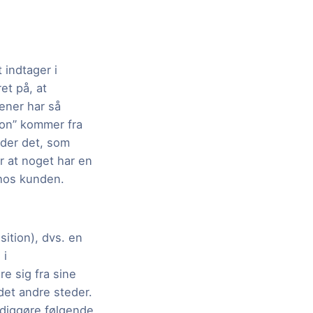
 indtager i
et på, at
ener har så
tion” kommer fra
yder det, som
 at noget har en
 hos kunden.
ition), dvs. en
 i
e sig fra sine
det andre steder.
rdiggøre følgende