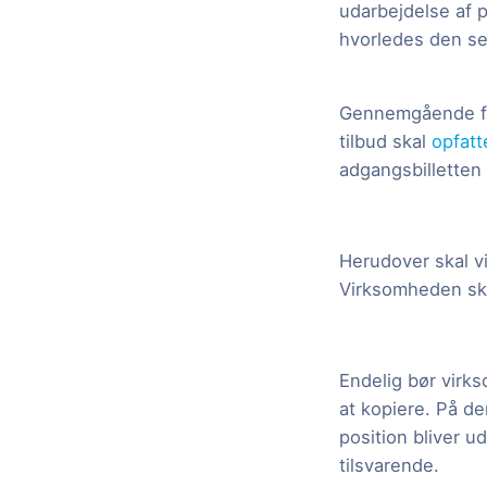
udarbejdelse af 
hvorledes den se
Gennemgående for
tilbud skal
opfatt
adgangsbilletten 
Herudover skal v
Virksomheden ska
Endelig bør virk
at kopiere. På d
position bliver u
tilsvarende.