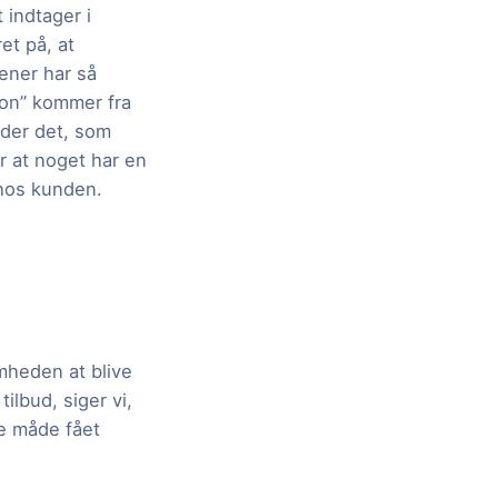
 indtager i
et på, at
ener har så
tion” kommer fra
yder det, som
 at noget har en
 hos kunden.
heden at blive
ilbud, siger vi,
e måde fået