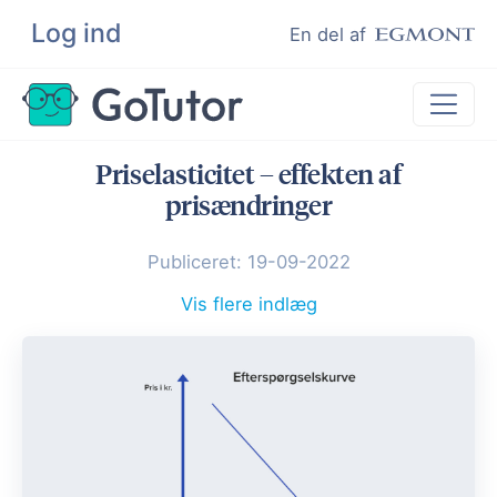
Log ind
Søg
En del af
Priselasticitet – effekten af
Lektiehjælp
prisændringer
Eksamenshjælp
Publiceret: 19-09-2022
Hjælp til ordblinde
Kundeudtalelser
Vis flere indlæg
Undervisere