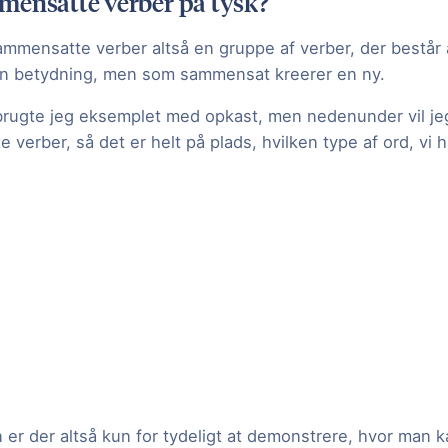
mensatte verber på tysk?
mmensatte verber altså en gruppe af verber, der består a
 én betydning, men som sammensat kreerer en ny.
 brugte jeg eksemplet med opkast, men nedenunder vil je
 verber, så det er helt på plads, hvilken type af ord, vi 
er der altså kun for tydeligt at demonstrere, hvor man k