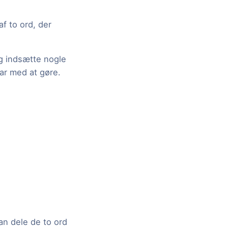
f to ord, der
g indsætte nogle
har med at gøre.
an dele de to ord