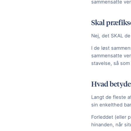
sammensatte verbe
Skal præfiks
Nej, det SKAL de
I de løst sammens
sammensatte verb
stavelse, så som 
Hvad betyder
Langt de fleste 
sin enkelthed bare
Forleddet (eller 
hinanden, når si