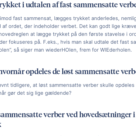
trykket i udtalen af fast sammensatte verb
rimod fast sammensat, lægges trykket anderledes, nemli
l af ordet, der indeholder verbet. Det kan godt lige kræve
 hovedreglen at lægge trykket på den første stavelse i or
 der fokuseres på. F.eks., hvis man skal udtale det fast
len”, så siger man wiederHOlen, frem for WIEderholen.
vornår opdeles de løst sammensatte verb
vnt tidligere, at løst sammensatte verber skulle opdeles i
år gør det sig lige gældende?
sammensatte verber ved hovedsætninger i 
k