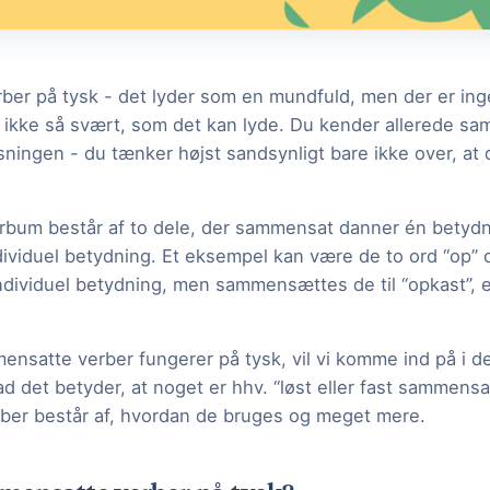
er på tysk - det lyder som en mundfuld, men der er inge
et ikke så svært, som det kan lyde. Du kender allerede s
ningen - du tænker højst sandsynligt bare ikke over, at 
bum består af to dele, der sammensat danner én betydn
dividuel betydning. Et eksempel kan være de to ord “op” o
individuel betydning, men sammensættes de til “opkast”, 
nsatte verber fungerer på tysk, vil vi komme ind på i de
vad det betyder, at noget er hhv. “løst eller fast sammensa
er består af, hvordan de bruges og meget mere.