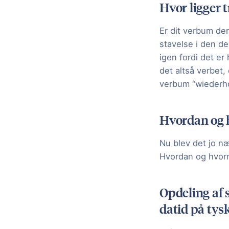
Hvor ligger 
Er dit verbum de
stavelse i den de
igen fordi det er
det altså verbet,
verbum “wiederho
Hvordan og h
Nu blev det jo næ
Hvordan og hvorn
Opdeling af 
datid på tys