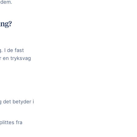
å dem.
ing?
 I de fast
r en tryksvag
 det betyder i
littes fra