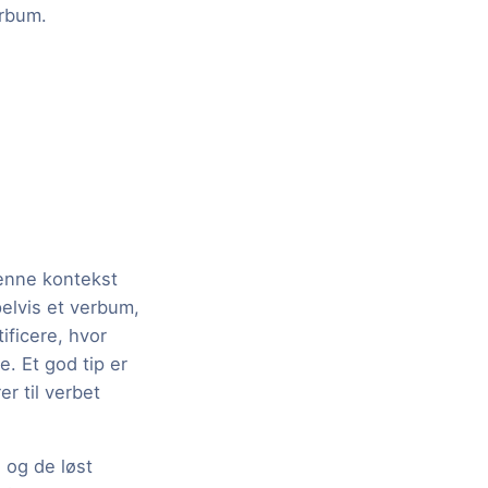
erbum.
 denne kontekst
elvis et verbum,
ificere, hvor
e. Et god tip er
er til verbet
 og de løst