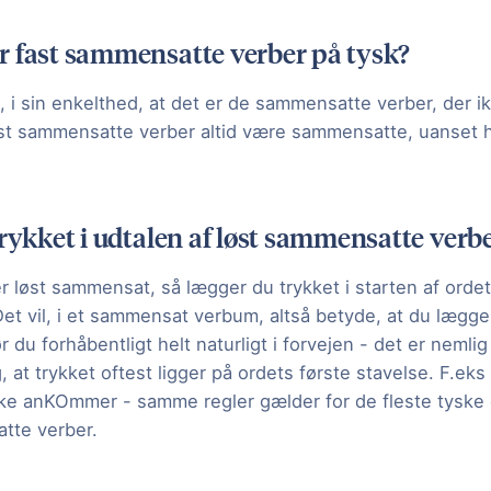
r fast sammensatte verber på tysk?
, i sin enkelthed, at det er de sammensatte verber, der i
fast sammensatte verber altid være sammensatte, uanset h
trykket i udtalen af løst sammensatte verb
r løst sammensat, så lægger du trykket i starten af orde
Det vil, i et sammensat verbum, altså betyde, at du lægge
r du forhåbentligt helt naturligt i forvejen - det er nemli
 at trykket oftest ligger på ordets første stavelse. F.eks
e anKOmmer - samme regler gælder for de fleste tyske or
tte verber.