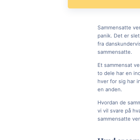
Sammensatte verb
panik. Det er sl
fra danskundervis
sammensatte.
Et sammensat ver
to dele har en in
hver for sig har 
en anden.
Hvordan de samme
vi vil svare på h
sammensatte verb