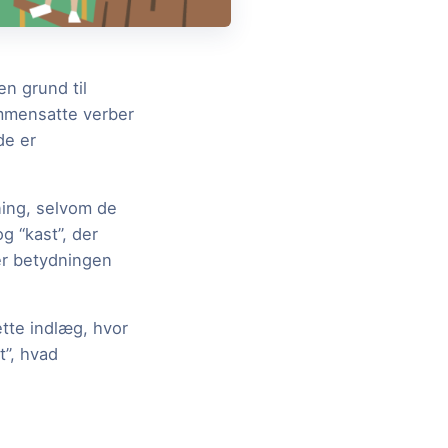
n grund til
ammensatte verber
de er
ing, selvom de
g “kast”, der
er betydningen
tte indlæg, hvor
t”, hvad