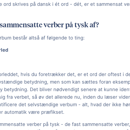
e ord skrives på dansk i ét ord - dét, er et sammensat v
 sammensatte verber på tysk af?
bum består altså af følgende to ting:
rled
forleddet, hvis du foretrækker det, er et ord der oftest i
lvstændige betydning, men som kan sættes foran eksemp
y betydning. Det bliver nødvendigt senere at kunne ident
sig fra verbet, så øv det allerede nu, inden du læser vider
entificere det selvstændige verbum - alt, hvad der ikke hør
er automatik være præfikset.
sammensatte verber på tysk - de fast sammensatte verber,