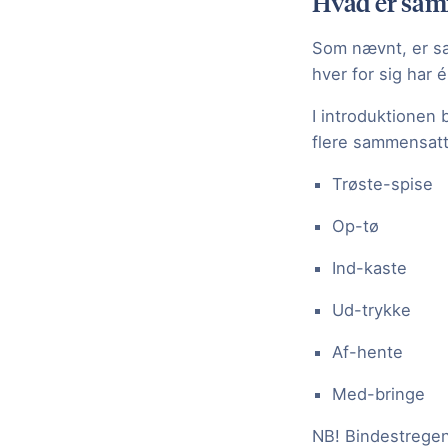
Hvad er sam
Som nævnt, er sa
hver for sig har
I introduktionen
flere sammensatte
Trøste-spise
Op-tø
Ind-kaste
Ud-trykke
Af-hente
Med-bringe
NB! Bindestregen 