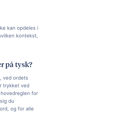
kke kan opdeles i
vilken kontekst,
er på tysk?
t, ved ordets
r trykket ved
g hovedreglen for
 sig du
d, og for alle