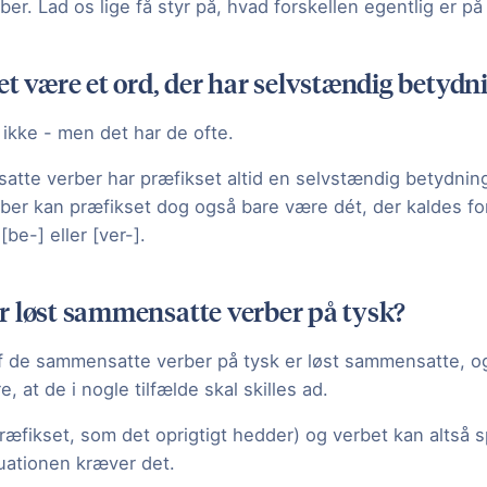
r. Lad os lige få styr på, hvad forskellen egentlig er p
et være et ord, der har selvstændig betydn
 ikke - men det har de ofte.
atte verber har præfikset altid en selvstændig betydning.
er kan præfikset dog også bare være dét, der kaldes fo
[be-] eller [ver-].
 løst sammensatte verber på tysk?
af de sammensatte verber på tysk er løst sammensatte, og
, at de i nogle tilfælde skal skilles ad.
præfikset, som det oprigtigt hedder) og verbet kan altså sp
tuationen kræver det.