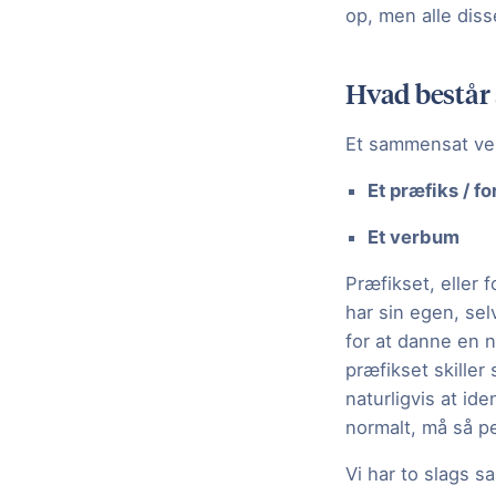
op, men alle diss
Hvad består
Et sammensat ver
Et præfiks / fo
Et verbum
Præfikset, eller 
har sin egen, se
for at danne en n
præfikset skiller 
naturligvis at id
normalt, må så p
Vi har to slags 