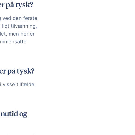
er på tysk?
g ved den første
 lidt tilvænning,
det, men her er
 sammensatte
er på tysk?
 visse tilfælde.
nutid og