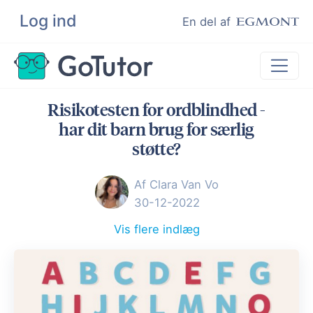
Log ind
Søg
En del af
Risikotesten for ordblindhed -
Lektiehjælp
har dit barn brug for særlig
Eksamenshjælp
støtte?
Hjælp til ordblinde
Af Clara Van Vo
Kundeudtalelser
30-12-2022
Undervisere
Vis flere indlæg