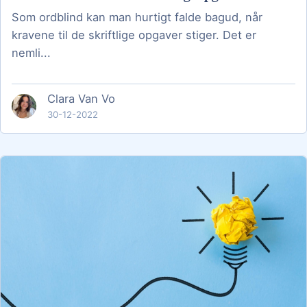
Som ordblind kan man hurtigt falde bagud, når
kravene til de skriftlige opgaver stiger. Det er
nemli...
Clara Van Vo
30-12-2022