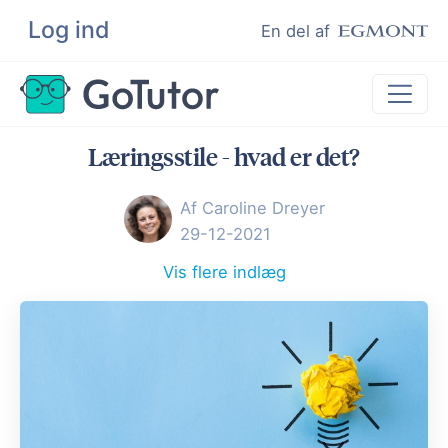
Log ind
Søg
En del af
Læringsstile - hvad er det?
Lektiehjælp
Eksamenshjælp
Af Caroline Dreyer
29-12-2021
Hjælp til ordblinde
Kundeudtalelser
Vis flere indlæg
Undervisere