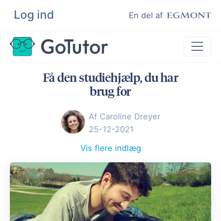
Log ind
Søg
En del af
Få den studiehjælp, du har
Lektiehjælp
brug for
Eksamenshjælp
Af Caroline Dreyer
Hjælp til ordblinde
25-12-2021
Kundeudtalelser
Vis flere indlæg
Undervisere