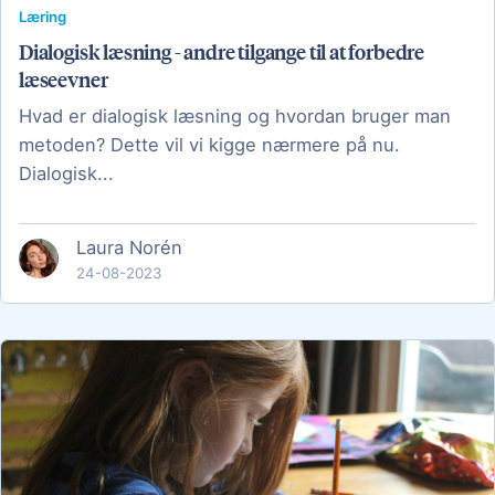
Læring
Dialogisk læsning - andre tilgange til at forbedre
læseevner
Hvad er dialogisk læsning og hvordan bruger man
metoden? Dette vil vi kigge nærmere på nu.
Dialogisk...
Laura Norén
24-08-2023