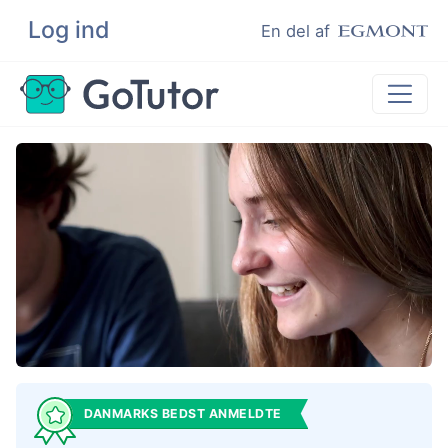
Log ind
Søg
En del af
Lektiehjælp
Eksamenshjælp
Hjælp til ordblinde
Kundeudtalelser
Undervisere
DANMARKS BEDST ANMELDTE