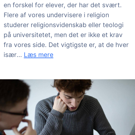
en forskel for elever, der har det svært.
Flere af vores undervisere i religion
studerer religionsvidenskab eller teologi
på universitetet, men det er ikke et krav
fra vores side. Det vigtigste er, at de hver
kan møde en elev, der hvor eleven er, og
især
...
Læs mere
For at sikre dig det bedst mulige forløb kor