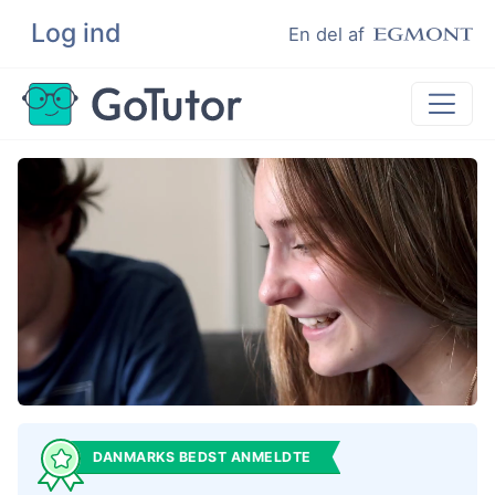
Log ind
Søg
En del af
Lektiehjælp
Eksamenshjælp
Hjælp til ordblinde
Kundeudtalelser
Undervisere
DANMARKS BEDST ANMELDTE