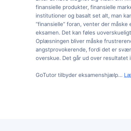
finansielle produkter, finansielle mark
institutioner og basalt set alt, man k
“finansielle” foran, venter der måske
eksamen. Det kan føles uoverskueligt a
Oplæsningen bliver måske frustrerend
angstprovokerende, fordi det er svær
overskue. Det går ud over resultatet i
i Fin
GoTutor tilbyder eksamenshjælp
...
Læ
Kontakt GoTutor og tag en uforpligte