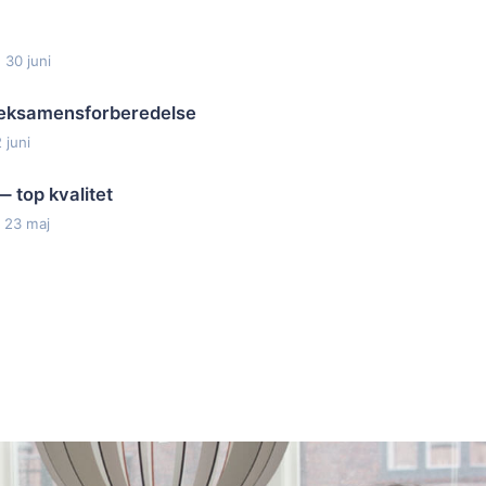
 30 juni
l eksamensforberedelse
 juni
— top kvalitet
 23 maj
 skræddersyr et forløb efter dine behov. Sådan får du
ng kan hjælpe dig.