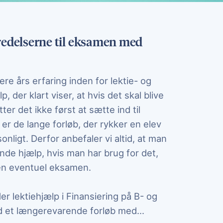
eredelserne til eksamen med
ere års erfaring inden for lektie- og
 der klart viser, at hvis det skal blive
tter det ikke først at sætte ind til
er de lange forløb, der rykker en elev
sonligt. Derfor anbefaler vi altid, at man
inde hjælp, hvis man har brug for det,
en eventuel eksamen.
er lektiehjælp i Finansiering på B- og
en underviser fra Go
d et længerevarende forløb med
...