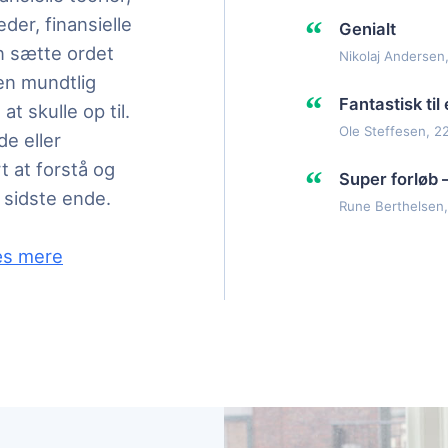
eder, finansielle
“
Genialt
an sætte ordet
Nikolaj Andersen,
 en mundtlig
“
Fantastisk ti
t skulle op til.
Ole Steffesen, 22
e eller
t at forstå og
“
Super forløb 
 sidste ende.
Rune Berthelsen,
ansiering på B- og C-niveau. Vores dygtige underviser
s mere
nde samtale om, hvordan eksamenshjælp i finansieri