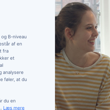
- og B-niveau
står af en
t fra
kker et
al
g analysere
e føler, at du
r du en
på dig og dine behov. I kan både fokusere på enkelte
..
Læs mere