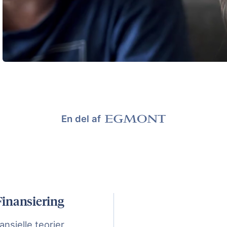
En del af
 Finansiering
ansielle teorier,