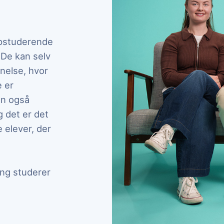
opstuderende
 De kan selv
nelse, hvor
e er
kan også
g det er det
e elever, der
ing studerer
te er dog ikke et krav fra GoTutors side. Det vigtigs