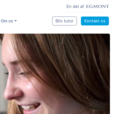
En del af
Om os
Bliv tutor
Kontakt os
Vores eksperter
Sikring af kvalitet
Pædagogisk grundlag
Skoler og kommuner
Job som lektiehjælper
Job som erfaren underviser