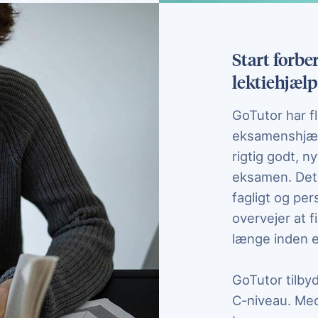
Start forb
lektiehjælp
GoTutor har fl
eksamenshjælp,
rigtig godt, ny
eksamen. Det 
fagligt og per
overvejer at f
længe inden 
GoTutor tilbyd
C-niveau. Me