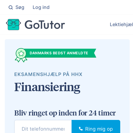
Søg
Log ind
Søg
Lektiehjæ
Folkeskolen
Ma
Individuel hjælp til elever i 0
Knæ
Le
DANMARKS BEDST ANMELDTE
Ek
Gymnasiet
Da
Målrettet hjælp til elever på
Få i
Hj
EKSAMENSHJÆLP PÅ HHX
Ku
En
Finansiering
Un
Målr
Bliv ringet op inden for 24 timer
Ring mig op