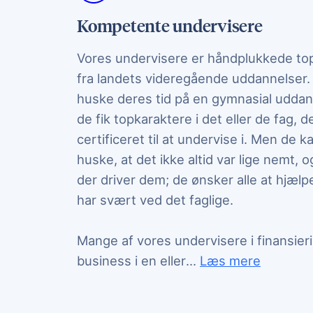
Kompetente undervisere
Vores undervisere er håndplukkede t
fra landets videregående uddannelser.
huske deres tid på en gymnasial uddan
de fik topkaraktere i det eller de fag, d
certificeret til at undervise i. Men de 
huske, at det ikke altid var lige nemt, o
der driver dem; de ønsker alle at hjælp
har svært ved det faglige.
Mange af vores undervisere i finansier
anden afskygning. Det
business i en eller
...
Læs mere