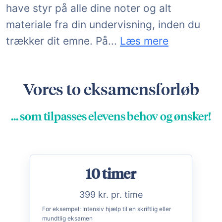
have styr på alle dine noter og alt
materiale fra din undervisning, inden du
den måde har du helt st
trækker dit emne. På
...
Læs mere
Vores to eksamensforløb
... som tilpasses elevens behov og ønsker!
10 timer
399 kr. pr. time
For eksempel:
Intensiv hjælp til en skriftlig eller
mundtlig eksamen