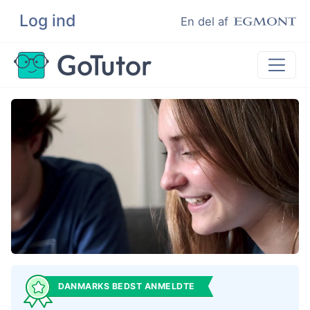
Log ind
Søg
En del af
Lektiehjælp
Eksamenshjælp
Hjælp til ordblinde
Kundeudtalelser
Undervisere
DANMARKS BEDST ANMELDTE