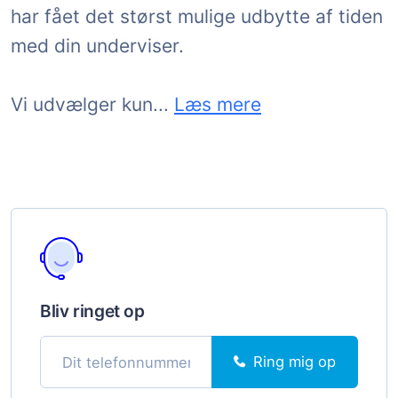
har fået det størst mulige udbytte af tiden
med din underviser.
Danmarks dygtigste undervi
Vi udvælger kun
...
Læs mere
Bliv ringet op
Ring mig op