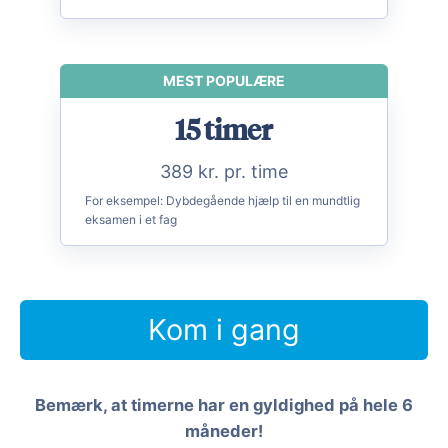
MEST POPULÆRE
15 timer
389 kr. pr. time
For eksempel:
Dybdegående hjælp til en mundtlig
eksamen i et fag
Kom i gang
Bemærk, at timerne har en gyldighed på hele 6
måneder!