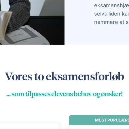
eksamenshjælp
selvtilliden 
nemmere at s
Vores to eksamensforløb
... som tilpasses elevens behov og ønsker!
MEST POPULÆR