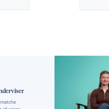
nderviser
t matche