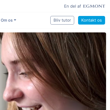
En del af
Om os
Bliv tutor
Kontakt os
Vores eksperter
Sikring af kvalitet
Pædagogisk grundlag
Skoler og kommuner
Job som lektiehjælper
Job som erfaren underviser