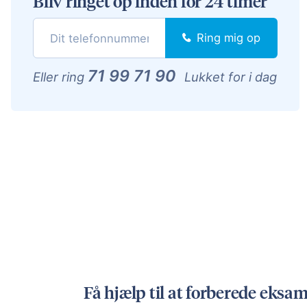
Bliv ringet op inden for 24 timer
Ring mig op
71 99 71 90
Eller ring
Lukket for i dag
Få hjælp til at forberede eksa