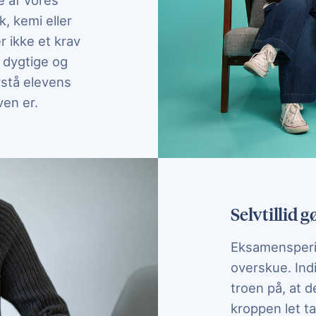
e af vores
k, kemi eller
r ikke et krav
t dygtige og
rstå elevens
ven er.
Selvtillid g
Eksamensperi
overskue. Ind
troen på, at d
kroppen let ta