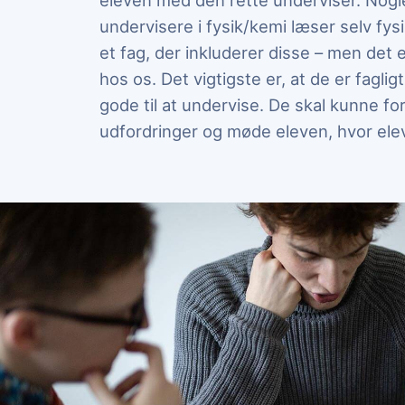
eleven med den rette underviser. Nogl
undervisere i fysik/kemi læser selv fysi
et fag, der inkluderer disse – men det e
hos os. Det vigtigste er, at de er faglig
gode til at undervise. De skal kunne fo
udfordringer og møde eleven, hvor ele