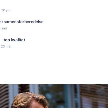
 30 juni
l eksamensforberedelse
 juni
— top kvalitet
 23 maj