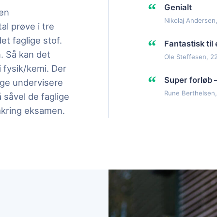
“
Genialt
 en
Nikolaj Andersen,
al prøve i tre
et faglige stof.
“
Fantastisk ti
. Så kan det
Ole Steffesen, 22
 fysik/kemi. Der
“
Super forløb 
ige undervisere
Rune Berthelsen,
såvel de faglige
mkring eksamen.