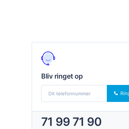
Bliv ringet op
Rin
71 99 71 90