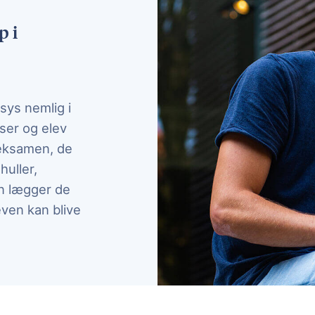
p i
n
ys nemlig i
iser og elev
 eksamen, de
huller,
n lægger de
even kan blive