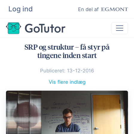
Log ind
Søg
En del af
SRP og struktur – få styr på
Lektiehjælp
tingene inden start
Eksamenshjælp
Publiceret: 13-12-2016
Hjælp til ordblinde
Kundeudtalelser
Vis flere indlæg
Undervisere