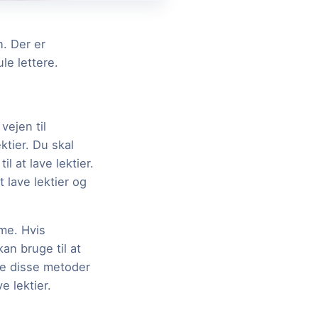
n. Der er
le lettere.
vejen til
ktier. Du skal
l at lave lektier.
 lave lektier og
me. Hvis
an bruge til at
de disse metoder
e lektier.