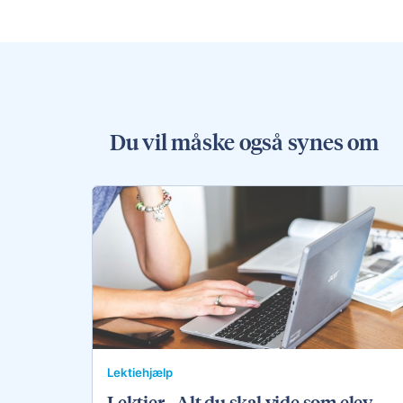
Du vil måske også synes om
Lektiehjælp
Lektier - Alt du skal vide som elev