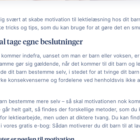
ig svært at skabe motivation til lektielæsning hos dit bar
e tricks og tips, som du kan bruge for at gøre det en smu
kal tage egne beslutninger
 kommer indefra, uanset om man er barn eller voksen, er 
amme gør sig gældende, når det kommer til dit barn og le
de dit barn bestemme selv, i stedet for at tvinge dit barn ti
rke konsekvenserne og fordelene ved henholdsvis ikke at
 barn bestemme mere selv – så skal motivationen nok kom
år helt galt, så findes der forskellige metoder, som du k
or lektiearbejde, men uden at diktere tvang. Du kan fin
 vores gratis e-bog: Sådan motiverer du dit barn til at lav
eter er nøglen til motivation