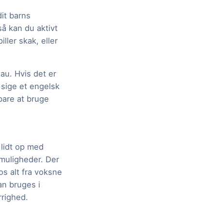
dit barns
så kan du aktivt
ller skak, eller
au. Hvis det er
 sige et engelsk
bare at bruge
 lidt op med
smuligheder. Der
s alt fra voksne
n bruges i
rrighed.