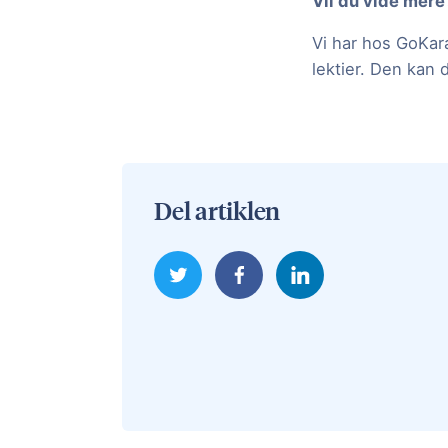
Vil du vide mere
Vi har hos GoKara
lektier. Den kan
Del artiklen