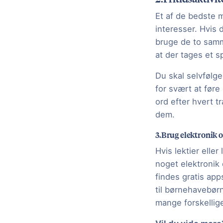
Et af de bedste mi
interesser. Hvis 
bruge de to samme
at der tages et sp
Du skal selvfølge
for svært at føre
ord efter hvert t
dem.
3.Brug elektronik o
Hvis lektier elle
noget elektronik 
findes gratis ap
til børnehavebør
mange forskellig