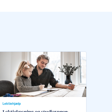
Lektiehjælp
Lektielæsning og studievaner: