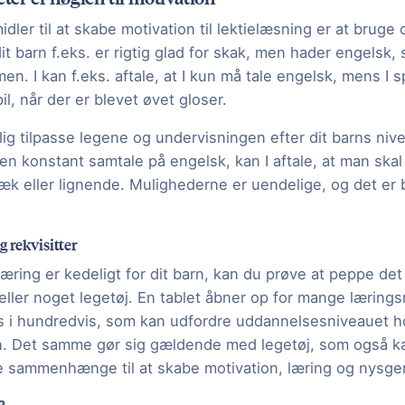
dler til at skabe motivation til lektielæsning er at bruge 
dit barn f.eks. er rigtig glad for skak, men hader engelsk, 
n. I kan f.eks. aftale, at I kun må tale engelsk, mens I spi
il, når der er blevet øvet gloser.
lig tilpasse legene og undervisningen efter dit barns nive
 en konstant samtale på engelsk, kan I aftale, at man skal
ræk eller lignende. Mulighederne er uendelige, og det er 
g rekvisitter
r læring er kedeligt for dit barn, kan du prøve at peppe det
eller noget legetøj. En tablet åbner op for mange læring
ps i hundredvis, som kan udfordre uddannelsesniveauet ho
n. Det samme gør sig gældende med legetøj, som også ka
e sammenhænge til at skabe motivation, læring og nysge