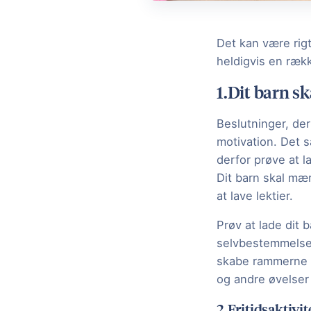
Det kan være rigt
heldigvis en rækk
1.Dit barn s
Beslutninger, der
motivation. Det s
derfor prøve at la
Dit barn skal mæ
at lave lektier.
Prøv at lade dit
selvbestemmelse g
skabe rammerne f
og andre øvelser i
2.Fritidsaktivit