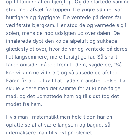
op til toppen af en bjergtop. Og de startede samme
sted med afsæt fra toppen. De yngre sønner var
hurtigere og dygtigere. De ventede på deres far
ved første bjergkam. Her stod de og varmede sig i
solen, mens de nød udsigten ud over dalen. De
inhalerede dybt den kolde alpeluft og sukkede
glædesfyldt over, hvor de var og ventede på deres
lidt langsommere, mere forsigtige far. Så snart
faren omsider nåede frem til dem, sagde de, ”Så
kan vi komme videre!”, og så susede de afsted.
Faren fik aldrig lov til at nyde sin anstrengelse, han
skulle videre med det samme for at kunne følge
med, og det udmattede ham og til sidst tog det
modet fra ham.
Hvis man i matematiktimen hele tiden har en
opfattelse af at være langsom og bagud, så
internalisere man til sidst problemet.