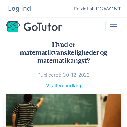
Log ind
Søg
En del af
Hvad er
Lektiehjælp
matematikvanskeligheder og
Eksamenshjælp
matematikangst?
Hjælp til ordblinde
Publiceret: 30-12-2022
Kundeudtalelser
Vis flere indlæg
Undervisere