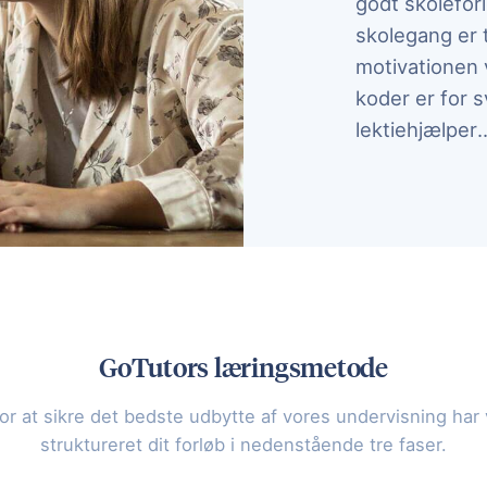
godt skoleforl
skolegang er t
motivationen v
koder er for s
l
lektiehjælper
.
Mød vores lek
GoTutors læringsmetode
or at sikre det bedste udbytte af vores undervisning har 
struktureret dit forløb i nedenstående tre faser.