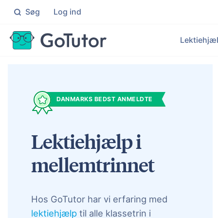
Søg
Log ind
Søg
Lektiehjæ
Folkeskolen
Ma
Individuel hjælp til elever i 0
Knæ
Le
Ek
Gymnasiet
Da
DANMARKS BEDST ANMELDTE
Målrettet hjælp til elever på
Få i
Hj
Ku
Lektiehjælp i
En
Un
Målr
mellemtrinnet
Hos GoTutor har vi erfaring med
lektiehjælp
til alle klassetrin i