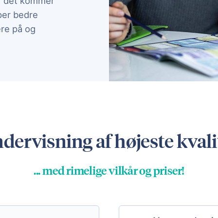
når det kommer
lper bedre
ere på og
r i sin skolegang – så vi kan få genskabt skoleglæd
dervisning af højeste kvali
... med rimelige vilkår og priser!