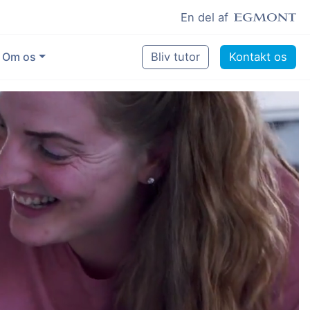
En del af
Om os
Bliv tutor
Kontakt os
Vores eksperter
Sikring af kvalitet
Pædagogisk grundlag
Skoler og kommuner
Job som lektiehjælper
Job som erfaren underviser