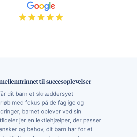
 Lektiehjælpen foregår hjemme hos jer og vil typisk 
 mellemtrinnet til succesoplevelser
år dit barn et skræddersyet
orløb med fokus på de faglige og
dringer, barnet oplever ved sin
tildeler jer en lektiehjælper, der passer
ønsker og behov, dit barn har for et