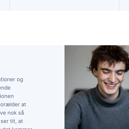
ationer og
ende
tionen
forælder at
ve nok så
er tit, at