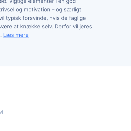
øb. Vigtige elementer i en god
rivsel og motivation – og særligt
il typisk forsvinde, hvis de faglige
være at knække selv. Derfor vil jeres
øbende arbejde mod de små succesoplevelser, der kan
..
Læs mere
tiehjælpere
vi