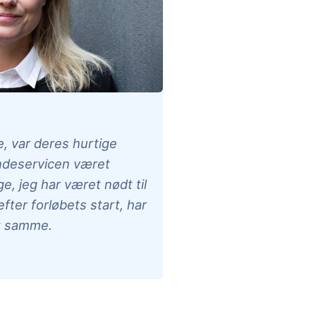
e, var deres hurtige
undeservicen været
e, jeg har været nødt til
fter forløbets start, har
et samme.