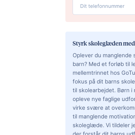
Styrk skoleglæden med 
Oplever du manglende s
barn? Med et forløb til l
mellemtrinnet hos GoTut
fokus på dit barns skole
til skolearbejdet. Børn i
opleve nye faglige udfo
virke svære at overkom
til manglende motivatio
skoleglæde. Vi tildeler j
der forstår dit barns ud