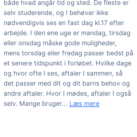
både hvad angår tid og sted. De fleste er
selv studerende, og I behøver ikke
nødvendigvis ses en fast dag kl.17 efter
arbejde. I den ene uge er mandag, tirsdag
eller onsdag måske gode muligheder,
mens torsdag eller fredag passer bedst på
et senere tidspunkt i forløbet. Hvilke dage
og hvor ofte I ses, aftaler I sammen, så
det passer med dit og dit barns behov og
andre aftaler. Hvor I mødes, aftaler I også
hjemmet som fast base f
Vesterbro Bi
eller godt k
selv. Mange bruger
...
Læs mere
Du kan læse mere om GoTutors lektiehjælp, lær