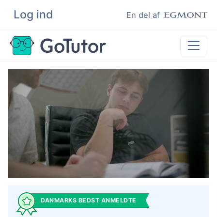
Log ind
Søg
En del af
Lektiehjælp
Eksamenshjælp
Hjælp til ordblinde
Kundeudtalelser
Undervisere
DANMARKS BEDST ANMELDTE