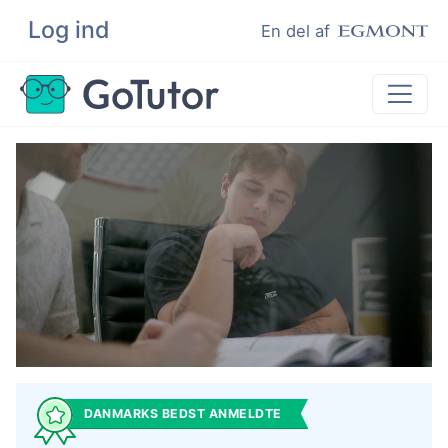
Log ind
Søg
En del af
Lektiehjælp
Eksamenshjælp
Hjælp til ordblinde
Kundeudtalelser
Undervisere
DANMARKS BEDST ANMELDTE