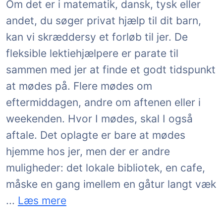
Om det er i matematik, dansk, tysk eller
andet, du søger privat hjælp til dit barn,
kan vi skræddersy et forløb til jer. De
fleksible lektiehjælpere er parate til
sammen med jer at finde et godt tidspunkt
at mødes på. Flere mødes om
eftermiddagen, andre om aftenen eller i
weekenden. Hvor I mødes, skal I også
aftale. Det oplagte er bare at mødes
hjemme hos jer, men der er andre
muligheder: det lokale bibliotek, en cafe,
måske en gang imellem en gåtur langt væk
fra bøger og skærme med mulighed for at se t
...
Læs mere