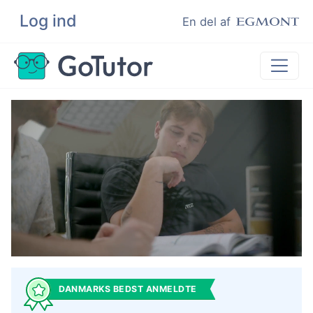
Log ind
Søg
En del af
Lektiehjælp
Eksamenshjælp
Hjælp til ordblinde
Kundeudtalelser
Undervisere
DANMARKS BEDST ANMELDTE