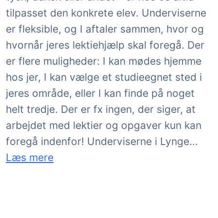
tilpasset den konkrete elev. Underviserne
er fleksible, og I aftaler sammen, hvor og
hvornår jeres lektiehjælp skal foregå. Der
er flere muligheder: I kan mødes hjemme
hos jer, I kan vælge et studieegnet sted i
jeres område, eller I kan finde på noget
helt tredje. Der er fx ingen, der siger, at
arbejdet med lektier og opgaver kun kan
om ome
foregå indenfor! Underviserne i Lynge
...
Læs mere
Læs mere om GoTutor Lektiehjælp her på siden,