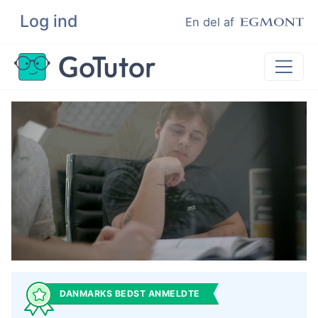
Log ind
Søg
En del af
Lektiehjælp
Eksamenshjælp
Hjælp til ordblinde
Kundeudtalelser
Undervisere
DANMARKS BEDST ANMELDTE