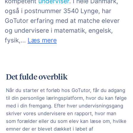
kompetent
underviser
. I hele Danmark,
også i postnummer 3540 Lynge, har
GoTutor erfaring med at matche elever
og undervisere i matematik, engelsk,
kemi m.m. og derved sikre, at elevens
fysik,
...
Læs mere
Det fulde overblik
Når du starter et forløb hos GoTutor, får du adgang
til din personlige læringsplatform, hvor du kan følge
med i din fremgang. Efter hver undervisningsgang
skriver vores undervisere en rapport, hvor man
som forælder eller du som elev kan læse om, hvilke
emner der er blevet dækket i løbet af