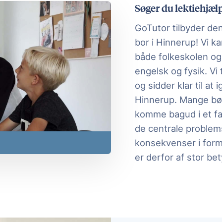
Søger du lektiehjælp
GoTutor tilbyder den 
bor i Hinnerup! Vi k
både folkeskolen og
engelsk og fysik. Vi 
og sidder klar til at 
Hinnerup. Mange bør
komme bagud i et fag
de centrale problems
konsekvenser i form 
er derfor af stor bet