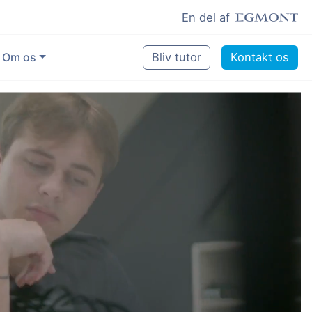
En del af
Om os
Bliv tutor
Kontakt os
Vores eksperter
Sikring af kvalitet
Pædagogisk grundlag
Skoler og kommuner
Job som lektiehjælper
Job som erfaren underviser