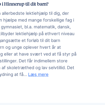
 i Hinnerup til dit barn?
allerbedste lektiehjælp til dig, der
an hjælpe med mange forskellige fag i
 gymnasiet, bl.a. matematik, dansk,
tilbyder lektiehjælp på ethvert niveau
igangsætte et forløb til dit barn
n og unge oplever hvert år at
 eller at have svært ved at få styr på
tillinger. Det får indimellem store
af skoletræthed og lav selvtillid. Det
igangsat den helt rigtige hjælp. GoTutor
Haldum-Hinnerup Skolen
. Kontakt os og fortæl, hvor
ydning at få
...
Læs mere