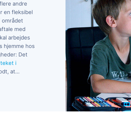
 flere andre
r en fleksibel
 i området
aftale med
kal arbejdes
des hjemme hos
gheder: Det
oteket i
det kan være svært at finde et tidspunkt melle
odt, at
...
, om vores dygtige undervisere og meget mere. Vi tilby