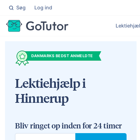
Søg
Log ind
Søg
Lektiehjæ
Folkeskolen
Ma
Individuel hjælp til elever i 0
Knæ
Le
DANMARKS BEDST ANMELDTE
Ek
Gymnasiet
Da
Målrettet hjælp til elever på
Få i
Hj
Lektiehjælp i
Ku
En
Hinnerup
Un
Målr
Bliv ringet op inden for 24 timer