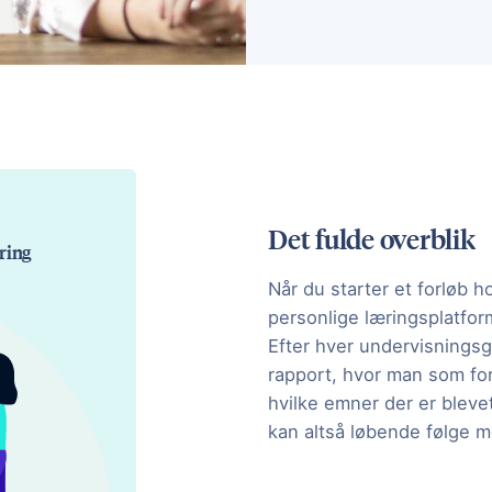
Det fulde overblik
æring
Når du starter et forløb h
personlige læringsplatfor
Efter hver undervisningsg
rapport, hvor man som fo
hvilke emner der er bleve
kan altså løbende følge me