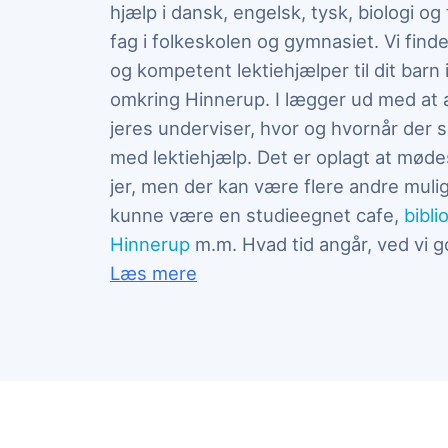
hjælp i dansk, engelsk, tysk, biologi og
fag i folkeskolen og gymnasiet. Vi finde
og kompetent lektiehjælper til dit barn
omkring Hinnerup. I lægger ud med at 
jeres underviser, hvor og hvornår der s
med lektiehjælp. Det er oplagt at mø
jer, men der kan være flere andre muli
kunne være en studieegnet cafe,
bibli
Hinnerup
m.m. Hvad tid angår, ved vi g
Læs mere
Læs mere om GoTutor
lektiehjælp
her på siden, læs om vores læringsmetode