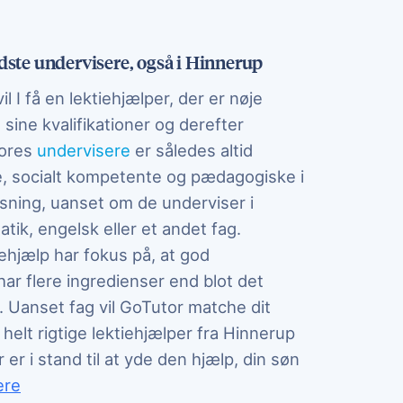
ste undervisere, også i Hinnerup
l I få en lektiehjælper, der er nøje
sine kvalifikationer og derefter
Vores
undervisere
er således altid
ge, socialt kompetente og pædagogiske i
sning, uanset om de underviser i
tik, engelsk eller et andet fag.
ehjælp har fokus på, at god
ar flere ingredienser end blot det
. Uanset fag vil GoTutor matche dit
elt rigtige lektiehjælper fra Hinnerup
er i stand til at yde den hjælp, din søn
r behov for.
ere