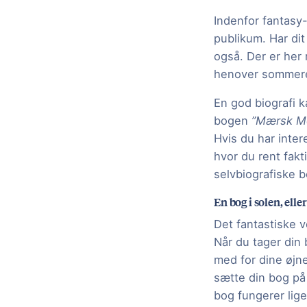
Indenfor fantasy-
publikum. Har di
også. Der er her 
henover sommer
En god biografi k
bogen
”Mærsk Mc
Hvis du har inter
hvor du rent fakt
selvbiografiske 
En bog i solen, eller
Det fantastiske 
Når du tager din 
med for dine øjne
sætte din bog på 
bog fungerer lige