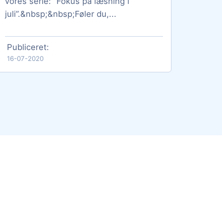
vores serie: “Fokus på læsning i
juli”.&nbsp;&nbsp;Føler du,...
Publiceret:
16-07-2020