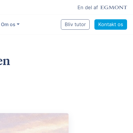
En del af
Om os
Bliv tutor
Kontakt os
Vores eksperter
en
Sikring af kvalitet
Pædagogisk grundlag
Skoler og kommuner
Job som lektiehjælper
Job som erfaren underviser