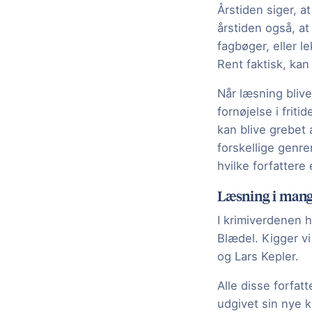
Årstiden siger, a
årstiden også, at 
fagbøger, eller l
Rent faktisk, ka
Når læsning bliv
fornøjelse i frit
kan blive grebet
forskellige genre
hvilke forfatter
Læsning i mang
I krimiverdenen 
Blædel. Kigger vi
og Lars Kepler.
Alle disse forfat
udgivet sin nye k