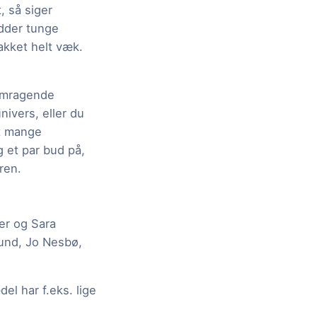
, så siger
hedder tunge
pakket helt væk.
remragende
nivers, eller du
dt mange
g et par bud på,
ren.
er og Sara
lund, Jo Nesbø,
el har f.eks. lige