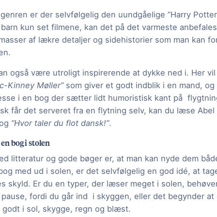
genren er der selvfølgelig den uundgåelige ”Harry Potter
t barn kun set filmene, kan det på det varmeste anbefale
masser af lækre detaljer og sidehistorier som man kan fo
en.
an også være utroligt inspirerende at dykke ned i. Her vil
-Kinney Møller”
som giver et godt indblik i en mand, o
esse i en bog der sætter lidt humoristisk kant på flygtn
isk får det serveret fra en flytning selv, kan du læse Ab
bog
”Hvor taler du flot dansk!”
.
 en bog i stolen
ved litteratur og gode bøger er, at man kan nyde dem båd
bog med ud i solen, er det selvfølgelig en god idé, at tage 
s skyld. Er du en typer, der læser meget i solen, behøver
pause, fordi du går ind i skyggen, eller det begynder at
 godt i sol, skygge, regn og blæst.