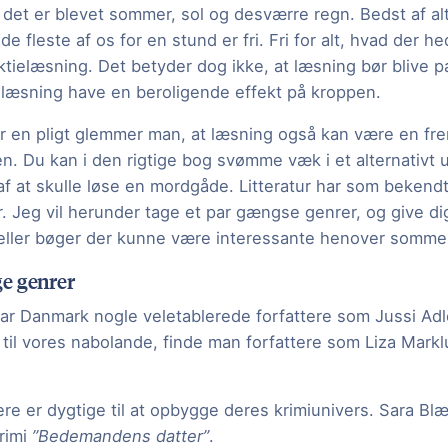
t det er blevet sommer, sol og desværre regn. Bedst af alt
de fleste af os for en stund er fri. Fri for alt, hvad der 
ektielæsning. Det betyder dog ikke, at læsning bør blive 
n læsning have en beroligende effekt på kroppen.
er en pligt glemmer man, at læsning også kan være en f
iden. Du kan i den rigtige bog svømme væk i et alternativt u
 af at skulle løse en mordgåde. Litteratur har som beken
r. Jeg vil herunder tage et par gængse genrer, og give di
e eller bøger der kunne være interessante henover somme
e genrer
har Danmark nogle veletablerede forfattere som Jussi Adl
 til vores nabolande, finde man forfattere som Liza Mark
tere er dygtige til at opbygge deres krimiunivers. Sara Blæd
rimi
”Bedemandens datter”
.