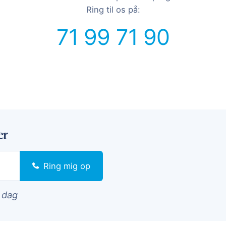
Ring til os på:
71 99 71 90
er
Ring mig op
i dag