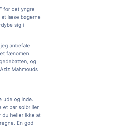
” for det yngre
s at læse bøgerne
rdybe sig i
 jeg anbefale
g et fænomen.
ingedebatten, og
el Aziz Mahmouds
e ude og inde.
et par solbriller
 du heller ikke at
 regne. En god