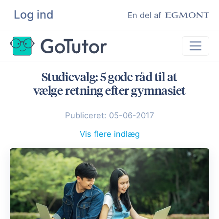
Log ind
Søg
En del af
Studievalg: 5 gode råd til at
Lektiehjælp
vælge retning efter gymnasiet
Eksamenshjælp
Publiceret: 05-06-2017
Hjælp til ordblinde
Kundeudtalelser
Vis flere indlæg
Undervisere