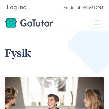
Log ind
Søg
En del af
Lektiehjælp
Fysik
Eksamenshjælp
Hjælp til ordblinde
Kundeudtalelser
Undervisere