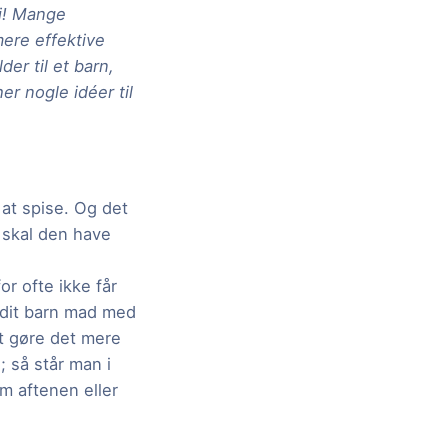
ti! Mange
mere effektive
er til et barn,
er nogle idéer til
t at spise. Og det
, skal den have
or ofte ikke får
 dit barn mad med
at gøre det mere
 så står man i
m aftenen eller