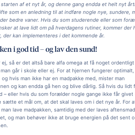
; starten af et nyt år, og denne gang endda et helt nyt år
ifte som en anledning til at indføre nogle nye, sundere, 
der bedre vaner. Hvis du som studerende eller som foræld
ønsker at lave lidt om på hverdagens rutiner, kommer der h
, der kan implementeres i det kommende år.
n i god tid – og lav den sund!
r ej, så er det altså bare alfa omega at få noget ordentlig
man går i skole eller ej. For at hjernen fungerer optimalt
 og hvis man ikke har en madpakke med, mister man
en og kan endda gå hen og blive dårlig. Så hvis du lidt f
– eller hvis du som forælder nogle gange ikke får givet
 sætte et mål om, at det skal laves om i det nye år. For 
n man lave madpakken, samtidig med der laves aftensmad;
net, og man behøver ikke at bruge energien på det sent o
nen.