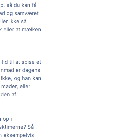
op, så du kan få
nmad og samværet
ler ikke så
k eller at mælken
d til at spise et
genmad er dagens
 ikke, og han kan
 møder, eller
den af.
 op i
lsktimerne? Så
an eksempelvis