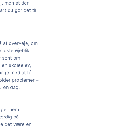
ej, men at den
rt du gør det til
é at overveje, om
sidste øjeblik,
er sent om
l en skoleelev,
mage med at få
volder problemer –
u en dag.
ig gennem
færdig på
ne det være en