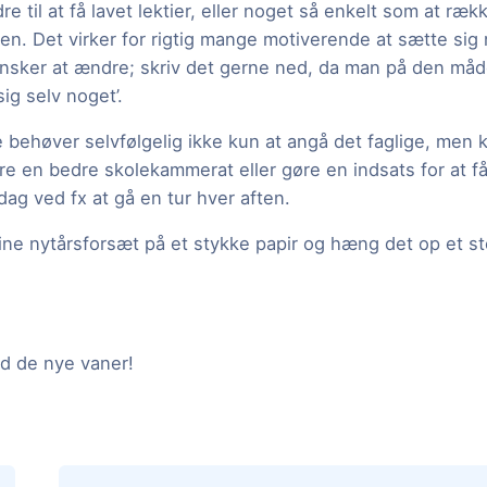
e til at få lavet lektier, eller noget så enkelt som at r
en. Det virker for rigtig mange motiverende at sætte sig 
nsker at ændre; skriv det gerne ned, da man på den måde 
 sig selv noget’.
behøver selvfølgelig ikke kun at angå det faglige, men k
re en bedre skolekammerat eller gøre en indsats for at f
ag ved fx at gå en tur hver aften.
ine nytårsforsæt på et stykke papir og hæng det op et st
d de nye vaner!