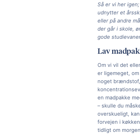
Så er vi her igen
udnytter et årssk
eller på andre må
der går i skole, 
gode studievaner
Lav madpakke
Om vi vil det elle
er ligemeget, om 
noget brændstof,
koncentrationsevn
en madpakke med 
– skulle du måske
overskueligt, ka
forvejen i køkke
tidligt om morge