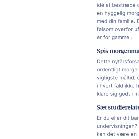
idé at bestræbe d
en hyggelig morg
med din familie. 
følsom overfor u
er for gammel.
Spis morgenm
Dette nytårsfors
ordentligt morge
vigtigste måltid,
i hvert fald ikke
klare sig godt i 
Sæt studierelat
Er du eller dit b
undervisningen? 
kan det være en 