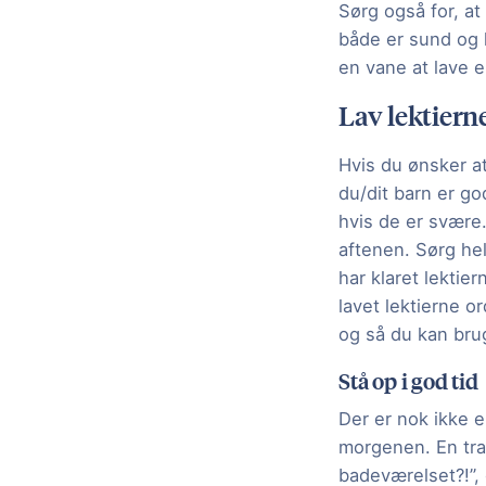
Sørg også for, a
både er sund og l
en vane at lave 
Lav lektierne
Hvis du ønsker at
du/dit barn er god
hvis de er svære. 
aftenen. Sørg hel
har klaret lektie
lavet lektierne o
og så du kan brug
Stå op i god tid
Der er nok ikke 
morgenen. En trav
badeværelset?!”,