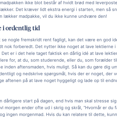
t madpakken ikke blot består af hvidt brød med leverpost
ækker. Det kræver lidt ekstra energi i starten, men så sna
en lækker madpakke, vil du ikke kunne undvære den!
 i ordentlig tid
 se nogle fremskridt rent fagligt, kan det være en god id
t nok forberedt. Det nytter ikke noget at lave lektierne i 
Det er i det hele taget faktisk en dårlig idé at lave lekti
lere for, at du, som studerende, eller du, som forælder ti
rne inden aftensmaden, hvis muligt. Så kan du gøre dig u
rdentligt og nedskrive spørgsmål, hvis der er noget, der 
e aftenen på at lave noget hyggeligt og lade op til endn
en dårligere start på dagen, end hvis man skal stresse s
l morgen ender ofte ud i skrig og skrål, “Hvornår er du 
 og ingen morgenmad. Hvis du kan relatere til dette, kun