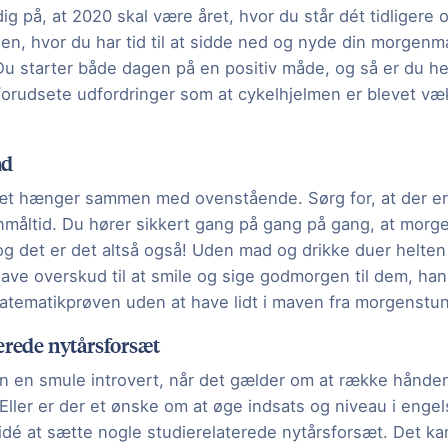
ig på, at 2020 skal være året, hvor du står dét tidligere 
en, hvor du har tid til at sidde ned og nyde din morge
Du starter både dagen på en positiv måde, og så er du hel
forudsete udfordringer som at cykelhjelmen er blevet væ
ad
æt hænger sammen med ovenstående. Sørg for, at der er ti
nmåltid. Du hører sikkert gang på gang på gang, at mor
 og det er det altså også! Uden mad og drikke duer helten
 have overskud til at smile og sige godmorgen til dem, han
matematikprøven uden at have lidt i maven fra morgenstun
erede nytårsforsæt
arn en smule introvert, når det gælder om at række hånden
Eller er der et ønske om at øge indsats og niveau i enge
idé at sætte nogle studierelaterede nytårsforsæt. Det k