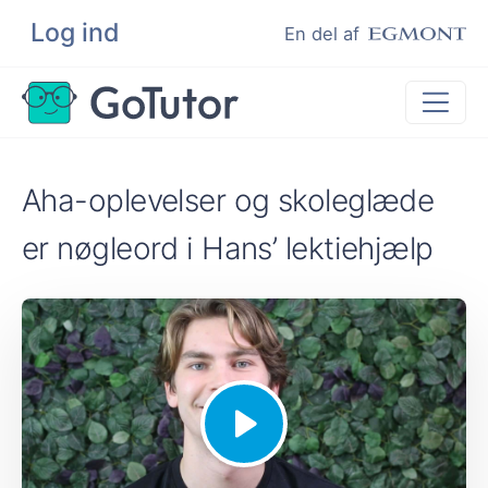
Log ind
Søg
En del af
Lektiehjælp
Aha-oplevelser og skoleglæde
Eksamenshjælp
er nøgleord i Hans’ lektiehjælp
Hjælp til ordblinde
Kundeudtalelser
Undervisere