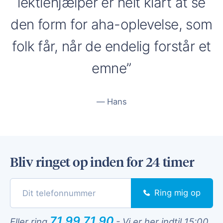
lektiehjælper er helt klart at se
den form for aha-oplevelse, som
folk får, når de endelig forstår et
emne”
Hans
Bliv ringet op inden for 24 timer
Ring mig op
71 99 71 90
Eller ring
-
Vi er her indtil 15:00