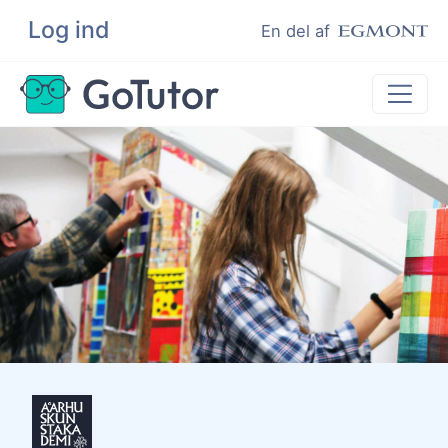
Log ind
Søg
En del af
Lektiehjælp
Eksamenshjælp
Hjælp til ordblinde
Kundeudtalelser
Undervisere