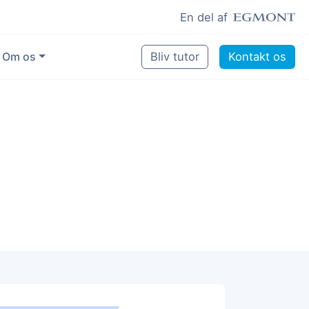
En del af
Om os
Bliv tutor
Kontakt os
Vores eksperter
Sikring af kvalitet
Pædagogisk grundlag
Skoler og kommuner
Job som lektiehjælper
Job som erfaren underviser