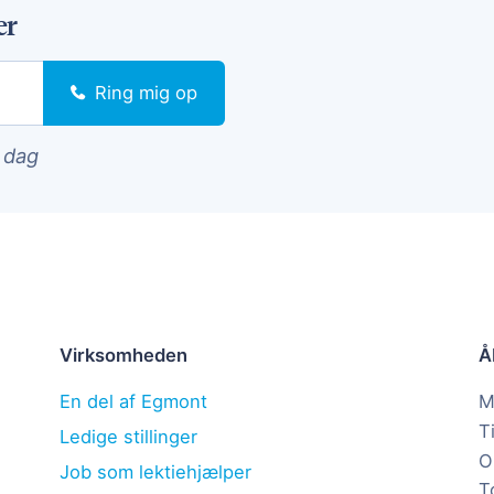
er
Ring mig op
i dag
Virksomheden
Å
En del af Egmont
M
T
Ledige stillinger
O
Job som lektiehjælper
T