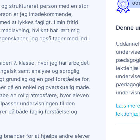
GOT
t og struktureret person med en stor
person er jeg imødekommende,
d at lykkes fagligt. I min fritid
Denne un
 madlavning, hvilket har lært mig
 egenskaber, jeg også tager med ind i
Uddannels
undervise
pædagogi
iden 7. klasse, hvor jeg har arbejdet
lektiehjæl
engelsk samt analyse og sproglig
undervise
igt grundlag og en god forståelse for,
pædagogis
er på en enkel og overskuelig måde.
undervisn
abe en rolig atmosfære, hvor eleven
tilpasser undervisningen til den
Læs mere
er på både faglig forståelse og
lektiehjæ
eg brænder for at hjælpe andre elever