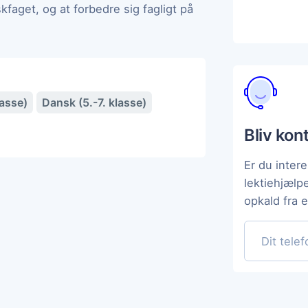
faget, og at forbedre sig fagligt på
lasse)
Dansk (5.-7. klasse)
Bliv kon
Er du intere
lektiehjælp
opkald fra 