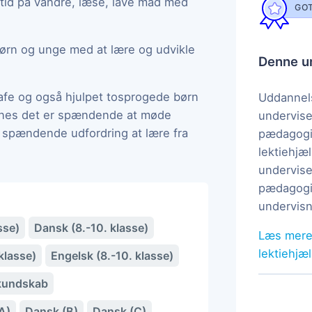
 tid på vandre, læse, lave mad med
GOT
ørn og unge med at lære og udvikle
Denne un
iecafe og også hjulpet tosprogede børn
Uddannels
ynes det er spændende at møde
undervise
n spændende udfordring at lære fra
pædagogi
lektiehjæl
undervise
pædagogis
undervisn
sse)
Dansk (8.-10. klasse)
Læs mere
lektiehjæ
klasse)
Engelsk (8.-10. klasse)
kundskab
A)
Dansk (B)
Dansk (C)