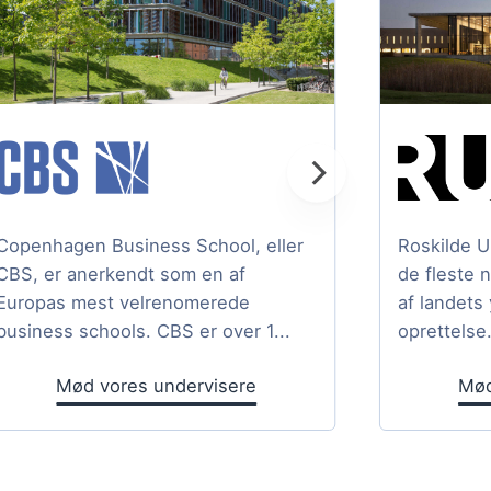
Copenhagen Business School, eller
Roskilde U
CBS, er anerkendt som en af
de fleste 
Europas mest velrenomerede
af landets
business schools. CBS er over 1...
oprettelse.
Mød vores undervisere
Mød