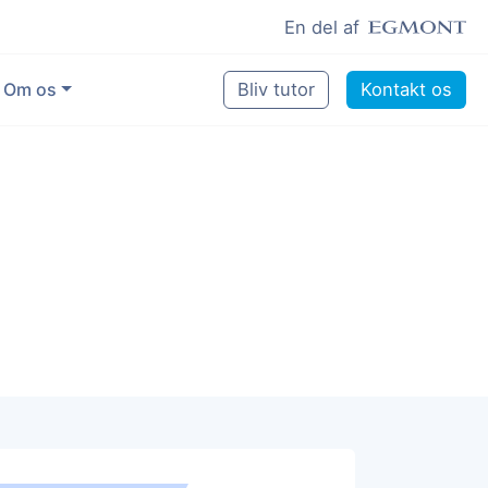
En del af
Om os
Bliv tutor
Kontakt os
Vores eksperter
Sikring af kvalitet
Pædagogisk grundlag
Skoler og kommuner
Job som lektiehjælper
Job som erfaren underviser