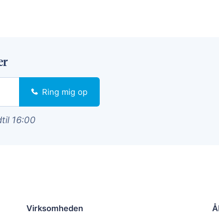
er
Ring mig op
dtil 16:00
Virksomheden
Å