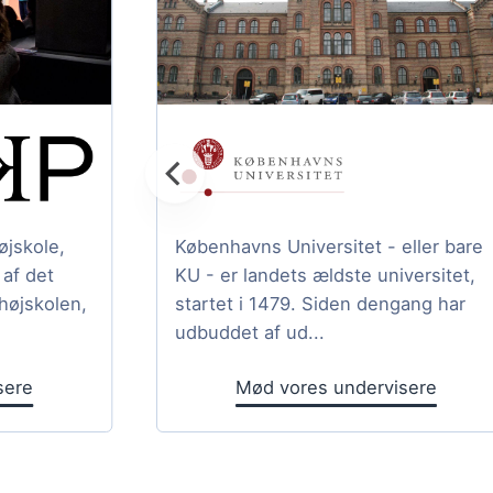
jskole,
Københavns Universitet - eller bare
af det
KU - er landets ældste universitet,
højskolen,
startet i 1479. Siden dengang har
udbuddet af ud...
sere
Mød vores undervisere