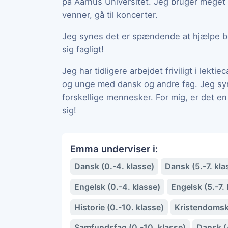
på Aarhus Universitet. Jeg bruger meget
venner, gå til koncerter.
Jeg synes det er spændende at hjælpe b
sig fagligt!
Jeg har tidligere arbejdet friviligt i lekt
og unge med dansk og andre fag. Jeg s
forskellige mennesker. For mig, er det e
sig!
Emma underviser i:
Dansk (0.-4. klasse)
Dansk (5.-7. kla
Engelsk (0.-4. klasse)
Engelsk (5.-7. 
Historie (0.-10. klasse)
Kristendoms
Samfundsfag (0.-10. klasse)
Dansk (