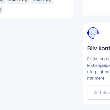
)
Bliv kon
Er du intere
lektiehjæl
uforpligten
hør mere: