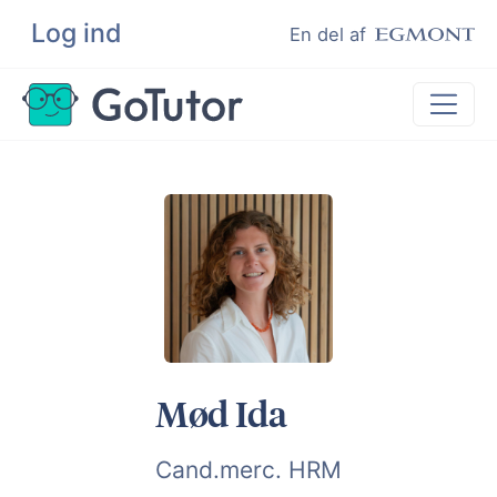
Log ind
Søg
En del af
Lektiehjælp
Eksamenshjælp
Hjælp til ordblinde
Kundeudtalelser
Undervisere
Mød Ida
Cand.merc. HRM